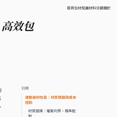
首頁
包材知識
材料分類
關於
？高效包
目錄
的
運動器材包裝：材質精選與成本
再
控制
、
材質選擇：權衡利弊，精準配
對