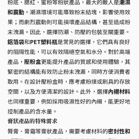
粉底、腮紅、蜜粉等粉狀產品，最大的敵人是
潮濕
和震動
。潮濕環境可能導致粉末結塊，影響使用效
果；而劇烈震動則可能損壞產品結構，甚至造成粉
末洩漏。因此，選擇防潮、防壓的包裝至關重要。
鋁箔袋
和
PET塑料瓶
是常見的選擇，它們具有良好
的阻隔性能，可以有效隔絕空氣和水分。對於高端
產品，
壓粉盒
更能提升產品的質感和使用體驗，其
緊密的結構能有效防止粉末洩漏，同時方便消費者
取用。在設計壓粉盒時，應考慮粉撲或刷具的存放
空間，以及方便清潔的設計。此外，選擇
內襯材料
也同樣重要，例如採用吸濕性好的內襯，能更好地
控制產品的含水量。
膏狀產品的特殊需求
脣膏、膏霜等膏狀產品，需要考慮材料的
密封性和