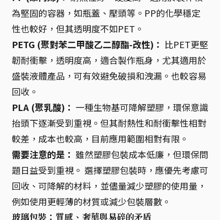
為堅固的容器，如瓶蓋、壓頭等。PP的化學穩定
性也較好，但其透明度不如PET。
PETG (聚對苯二甲酸乙二醇酯-改性)：
比PET更堅
韌耐衝擊，透明度高，適合製作瓶身，尤其適用於
盛裝液體產品，可有效避免破損和洩漏。也較容易
回收。
PLA (聚乳酸)：
一種生物基可降解塑膠，環保意識
抬頭下逐漸受到重視。但其耐熱性和耐衝擊性相對
較差，成本也較高，目前應用範圍相對有限。
需要注意的是：
雖然塑膠包裝成本低廉，但環保問
題日益受到重視。 選擇塑膠包裝時，應優先考慮可
回收、可降解的材料，並儘量減少塑膠的使用量，
例如使用更輕薄的材質或減少包裝層數。
玻璃包裝：質感、奢華與易碎的矛盾