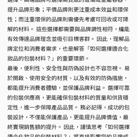
提升品牌形象；平價品牌則更注重成本效益和環保
性；而注重環保的品牌則需優先考慮可回收或可降
解的材料。 這些選擇都需要與品牌調性相符，纔能
有效傳達品牌理念並吸引目標客群。 因此，理解品
牌定位和消費者需求，也是解答「如何選擇適合化
妝品的包裝材料？」的重要環節。
最後，便利性、安全性與防偽設計也不容忽視。 易
於開啟、使用安全的材質、以及有效的防偽措施，
都能提升消費者體驗，並保護品牌利益。 選擇可靠
的包裝供應商，更能確保包裝材料的質量和供貨穩
定性，進一步保障產品品質。 務必記得，成功的包
裝設計，不僅能保護產品，更能提升品牌價值，最
終實現銷售額的提升。 因此，謹慎思考「如何選擇
適合化妝品的包裝材料？」將直接影響您的品牌成