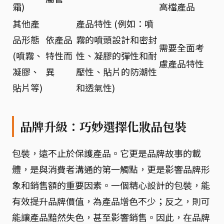
霜)
高檔產品
其他產
產品特性 (例如：噴
品形態
依產品
霧的噴頭設計和密封
需要全面考
(噴霧、
特性而
性、凝膠的彈性和耐
慮產品特性
凝膠、
異
壓性、貼片的防潮性
貼片等)
和透氣性)
品牌升級：巧妙選擇化妝品包裝
包裝，遠不止於保護產品。它更是品牌故事的載
體，是與消費者溝通的第一觸點，更是影響品牌形
象和銷售額的重要因素。一個精心設計的包裝，能
有效提升品牌價值，為產品增色不少；反之，則可
能讓產品黯然失色，甚至影響銷售。因此，在品牌