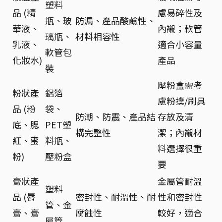
塑料
品 (精
慮易碎性及
瓶、玻
防漏、產品酸鹼性、
華液、
內襯；軟管
璃瓶、
材料相容性
乳液、
適合小容量
軟管包
化妝水)
產品
裝
壓粉盒需考
粉狀產
鋁箔
慮粉撲/刷具
品 (粉
袋、
防潮、防震、產品結
存放及清
底、腮
PET塑
構完整性
潔；內襯材
紅、蜜
料瓶、
料選擇很重
粉)
壓粉盒
要
膏狀產
金屬管耐溫
塑料
品 (脣
密封性、耐溫性、耐
性和密封性
管、金
膏、膏
腐蝕性
較好，適合
屬管