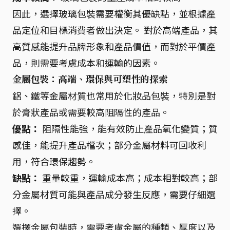
因此，選擇玻璃包裝需要權衡其優缺點，並根據產
品定位和目標消費者做出決定。 對於高端產品，其
高質感能提升品牌形象和產品價值，而對於平價產
品，則需要考慮成本和運輸的因素。
金屬包裝：高端、環保與可塑性的探索
鋁、鐵等金屬材質也常用於化妝品包裝，特別是對
於膏狀產品或需要較高阻隔性的產品。
優點：
阻隔性能強，能有效防止產品氧化變質；質
感佳，能提升產品檔次；部分金屬材料可回收利
用，符合環保趨勢。
缺點：
重量較重，運輸成本高；成本相對較高；部
分金屬材質可能與產品成分發生反應，需要仔細選
擇。
選擇金屬包裝時，需要考慮金屬的種類、厚度以及