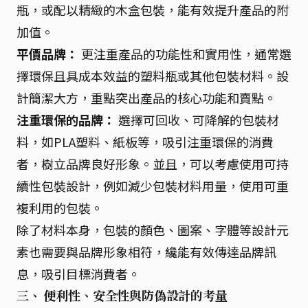
瓶，或配以精緻的木盒包裝，能有效提升產品的附
加值。
平價品牌：
更注重產品的功能性和實用性，通常選
擇環保且具成本效益的塑料瓶或其他包裝材料。設
計簡潔大方，重點突出產品的核心功能和賣點。
注重環保的品牌：
選擇可回收、可降解的包裝材
料，如PLA塑料、紙板等，吸引注重環保的消費
者，樹立品牌良好形象。並且，可以考慮使用可持
續性包裝設計，例如減少包裝材料用量，使用可重
複利用的包裝。
除了材料本身，包裝的顏色、圖案、字體等設計元
素也需要與品牌形象相符，纔能有效傳達品牌訊
息，吸引目標消費者。
三、 便利性、安全性與防偽設計的考量