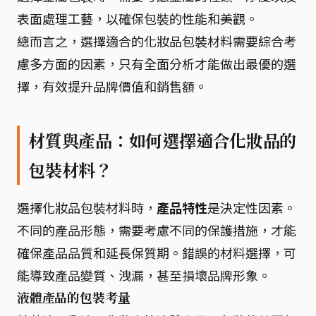
表面處理工藝，以確保包裝的性能和美觀。
總而言之，選擇適合的化妝品包裝材料需要綜合考
慮多方面的因素，只有全面分析才能做出最優的選
擇，有效提升品牌價值和銷售額。
材質與產品：如何選擇適合化妝品的
包裝材料？
選擇化妝品包裝材料時，
產品特性
是決定性因素。
不同的產品形態，需要考慮不同的保護措施，才能
確保產品品質和延長保質期。錯誤的材料選擇，可
能導致產品變質、洩漏，甚至損壞品牌形象。
液體產品的包裝考量