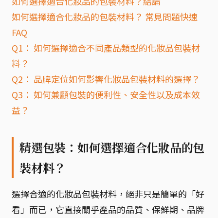
如何選擇適合化妝品的包裝材料？結論
如何選擇適合化妝品的包裝材料？ 常見問題快速
FAQ
Q1： 如何選擇適合不同產品類型的化妝品包裝材
料？
Q2： 品牌定位如何影響化妝品包裝材料的選擇？
Q3： 如何兼顧包裝的便利性、安全性以及成本效
益？
精選包裝：如何選擇適合化妝品的包
裝材料？
選擇合適的化妝品包裝材料，絕非只是簡單的「好
看」而已，它直接關乎產品的品質、保鮮期、品牌