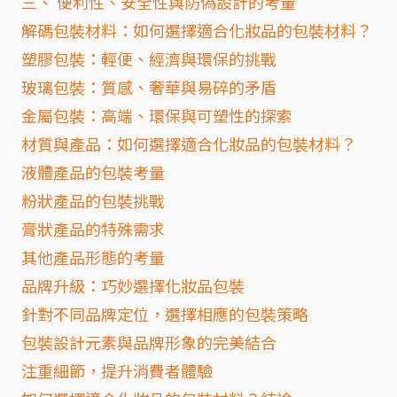
三、 便利性、安全性與防偽設計的考量
解碼包裝材料：如何選擇適合化妝品的包裝材料？
塑膠包裝：輕便、經濟與環保的挑戰
玻璃包裝：質感、奢華與易碎的矛盾
金屬包裝：高端、環保與可塑性的探索
材質與產品：如何選擇適合化妝品的包裝材料？
液體產品的包裝考量
粉狀產品的包裝挑戰
膏狀產品的特殊需求
其他產品形態的考量
品牌升級：巧妙選擇化妝品包裝
針對不同品牌定位，選擇相應的包裝策略
包裝設計元素與品牌形象的完美結合
注重細節，提升消費者體驗