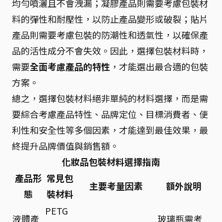
均勻噴灑且不會洩漏；凝膠產品則需要考慮包裝材
料的彈性和耐壓性，以防止產品變形或破裂；貼片
產品則需要考慮包裝的防潮性和透氣性，以確保產
品的活性成分不會失效。因此，選擇包裝材料時，
需要
全面考慮產品的特性
，才能選出最合適的包裝
方案。
總之，選擇包裝材料絕非單純的材料選擇，而是需
要綜合考慮產品特性、品牌定位、目標消費者、便
利性和安全性等多個因素，才能達到最佳效果，最
終提升品牌價值與銷售額。
化妝品包裝材料選擇指南
產品形
常見包
主要考量因素
額外說明
態
裝材料
PETG
液體產
玻璃瓶需考