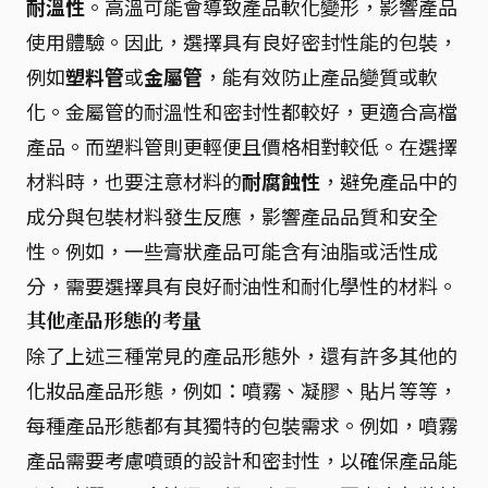
耐溫性
。高溫可能會導致產品軟化變形，影響產品
使用體驗。因此，選擇具有良好密封性能的包裝，
例如
塑料管
或
金屬管
，能有效防止產品變質或軟
化。金屬管的耐溫性和密封性都較好，更適合高檔
產品。而塑料管則更輕便且價格相對較低。在選擇
材料時，也要注意材料的
耐腐蝕性
，避免產品中的
成分與包裝材料發生反應，影響產品品質和安全
性。例如，一些膏狀產品可能含有油脂或活性成
分，需要選擇具有良好耐油性和耐化學性的材料。
其他產品形態的考量
除了上述三種常見的產品形態外，還有許多其他的
化妝品產品形態，例如：噴霧、凝膠、貼片等等，
每種產品形態都有其獨特的包裝需求。例如，噴霧
產品需要考慮噴頭的設計和密封性，以確保產品能