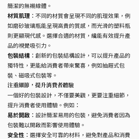
簡潔的無襯線體。
材質肌理
：不同的材質會呈現不同的肌理效果，例
如磨砂玻璃瓶能呈現高貴的質感，而光滑的塑料瓶
則更顯現代感。選擇合適的材質，纔能有效提升產
品的視覺吸引力。
包裝結構
：創新的包裝結構設計，可以提升產品的
獨特性，更能給消費者帶來驚喜，例如抽屜式包
裝、磁吸式包裝等。
注重細節，提升消費者體驗
一個好的包裝設計，不僅要美觀，更要注重細節，
提升消費者使用體驗。例如：
易於開啟
：設計簡潔易用的包裝，避免消費者因為
包裝難以開啟而影響使用體驗。
安全性
：選擇安全可靠的材料，避免對產品和消費