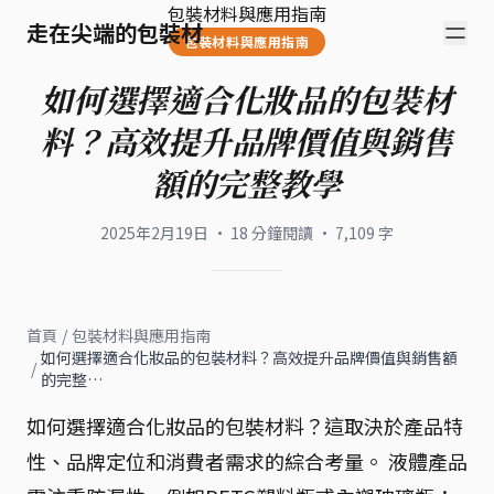
包裝材料與應用指南
走在尖端的包裝材
包裝材料與應用指南
如何選擇適合化妝品的包裝材
料？高效提升品牌價值與銷售
額的完整教學
2025年2月19日
·
18
分鐘閱讀
·
7,109
字
首頁
/
包裝材料與應用指南
如何選擇適合化妝品的包裝材料？高效提升品牌價值與銷售額
/
的完整…
如何選擇適合化妝品的包裝材料？這取決於產品特
性、品牌定位和消費者需求的綜合考量。 液體產品