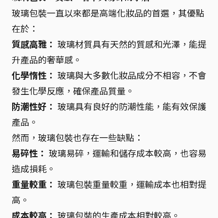
玻璃包裝一直以來都是高端化妝品的首選，其優點
在於：
質感高雅：
玻璃材質具有天然的質感和光澤，能提
升產品的奢華感。
化學惰性：
玻璃與大多數化妝品成分不相容，不會
發生化學反應，確保產品質量。
防潮性好：
玻璃具有良好的防潮性能，能有效保護
產品。
然而，玻璃包裝也存在一些缺點：
易碎性：
玻璃易碎，運輸和儲存成本較高，也容易
造成損耗。
重量較重：
玻璃包裝重量較重，運輸成本也相對提
高。
成本較高：
玻璃包裝的生產成本相對較高。