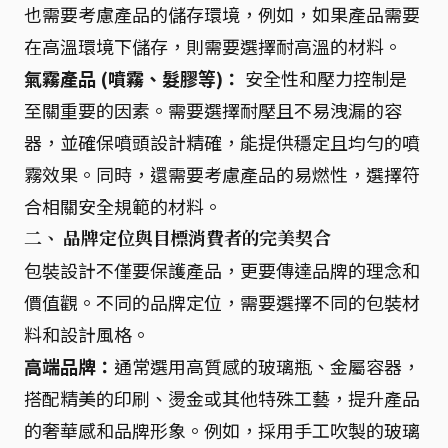
也需要考慮產品的儲存環境，例如，如果產品需要
在高溫環境下儲存，則需要選擇耐高溫的材料。
氣霧產品 (噴霧、髮膠等)：
安全性和壓力控制是
至關重要的因素。需要選擇耐壓且不易洩漏的容
器，並確保噴頭設計精確，能提供穩定且均勻的噴
霧效果。同時，還需要考慮產品的易燃性，選擇符
合相關安全規範的材料。
二、 品牌定位與目標消費者的完美契合
包裝設計不僅要保護產品，更要傳達品牌的理念和
價值觀。不同的品牌定位，需要選擇不同的包裝材
料和設計風格。
高端品牌：
通常選用高質感的玻璃瓶、金屬容器，
搭配精美的印刷、燙金或其他特殊工藝，提升產品
的奢華感和品牌形象。例如，採用手工吹製的玻璃