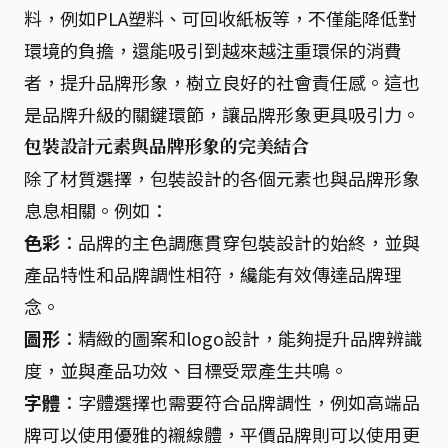
料，例如PLA塑料、可回收紙板等，不僅能降低對
環境的負擔，還能吸引到越來越注重環保的消費
者，提升品牌形象，樹立良好的社會責任感。這也
是品牌升級的關鍵環節，讓品牌形象更具吸引力。
包裝設計元素與品牌形象的完美結合
除了材質選擇，包裝設計的各個元素也與品牌形象
息息相關。例如：
色彩
：品牌的主色調應貫穿包裝設計的始終，並與
產品特性和品牌調性相符，纔能有效傳達品牌理
念。
圖形
：精緻的圖案和logo設計，能夠提升品牌辨識
度，並與產品功效、目標受眾產生共鳴。
字體
：字體選擇也需要符合品牌調性，例如高端品
牌可以使用優雅的襯線體，平價品牌則可以使用更