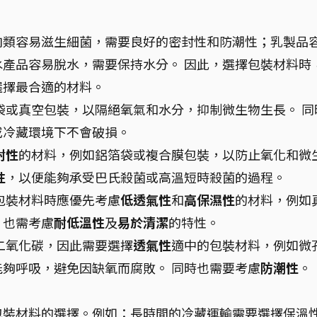
肉類容易滋生細菌，需要良好的密封性和防潮性；乳製品
產品容易脫水，需要保持水分。 因此，選擇包裝材料時
選擇最合適的材料。
袋或真空包裝，以隔絕氧氣和水分，抑制微生物生長。 同
或冷藏環境下不會破損。
封性
的材料，例如鋁箔袋或複合膜包裝，以防止氧化和微
性
，以便能夠承受巴氏殺菌或高溫短時殺菌的過程。
包裝材料時應優先考慮
低透氣性
和
高保濕性
的材料，例如
，也需考慮
耐低溫性
及
易於清潔
的特性。
二氧化碳，因此需要選擇
透氣性
適中的包裝材料，例如微
夠呼吸，避免因缺氧而腐敗。 同時也需要考慮
防潮性
。
包裝材料的選擇。例如：長時間的冷藏運輸需要選擇保溫