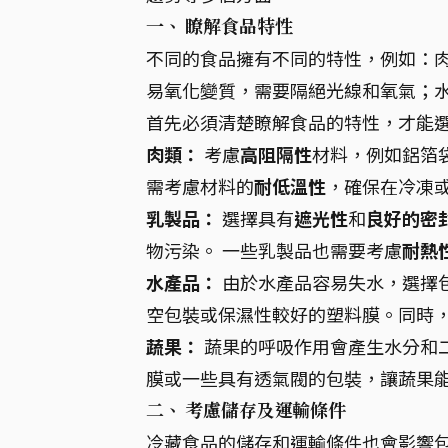
一、 瞭解食品特性
不同的食品擁有不同的特性，例如：
易氧化變質，需要隔絕光線和氧氣；水
首先必須清楚瞭解食品的特性，才能
肉類：
考慮
高阻隔性
材料，例如鋁箔
需考慮材料的
耐低溫性
，確保在冷凍
乳製品：
選擇具有
遮光性
和
良好的密
物污染。 一些乳製品也需要考慮
耐熱
水產品：
由於水產品容易失水，選擇
空包裝或保濕性較好的塑料膜。同時
蔬果：
蔬果的呼吸作用會產生水分和
膜或一些具有透氣閥的包裝，讓蔬果能
二、 考慮儲存及運輸條件
冷藏食品的儲存和運輸條件也會影響