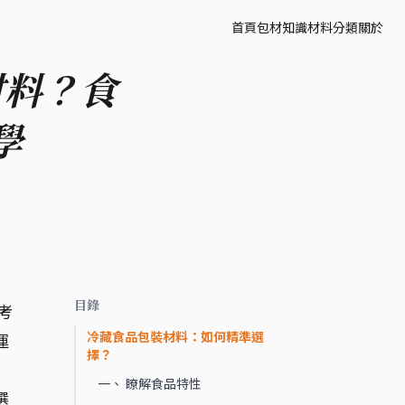
首頁
包材知識
材料分類
關於
材料？食
學
目錄
考
冷藏食品包裝材料：如何精準選
運
擇？
的
一、 瞭解食品特性
選