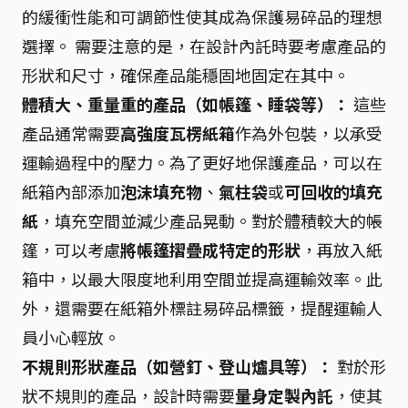
的緩衝性能和可調節性使其成為保護易碎品的理想
選擇。 需要注意的是，在設計內託時要考慮產品的
形狀和尺寸，確保產品能穩固地固定在其中。
體積大、重量重的產品（如帳篷、睡袋等）：
這些
產品通常需要
高強度瓦楞紙箱
作為外包裝，以承受
運輸過程中的壓力。為了更好地保護產品，可以在
紙箱內部添加
泡沫填充物
、
氣柱袋
或
可回收的填充
紙
，填充空間並減少產品晃動。對於體積較大的帳
篷，可以考慮
將帳篷摺疊成特定的形狀
，再放入紙
箱中，以最大限度地利用空間並提高運輸效率。此
外，還需要在紙箱外標註易碎品標籤，提醒運輸人
員小心輕放。
不規則形狀產品（如營釘、登山爐具等）：
對於形
狀不規則的產品，設計時需要
量身定製內託
，使其