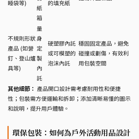
睡袋等)
的填充紙
紙
箱
量
不規則形狀
身
硬塑膠內託
穩固固定產品，避免
產品 (如營
定
或可模塑的
碰撞或劃傷，有效利
釘、登山爐
製
泡沫內託
用包裝空間
具等)
內
託
其他細節：
產品開口設計需考慮耐用性和便捷
性；包裝需方便運輸和拆卸；添加清晰易懂的圖示
和說明，提升用戶體驗。
環保包裝：如何為戶外活動用品設計