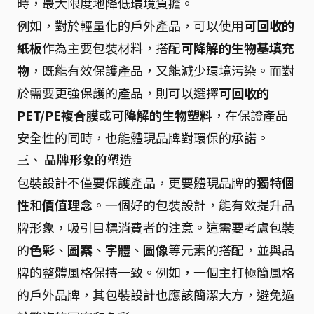
時，最大限度地降低環境負擔。
例如，對於輕量化的戶外產品，可以使用
可回收的
紙板
作為主要包裝材料，搭配
可降解的生物基填充
物
，既能有效保護產品，又能減少環境污染。而對
於需要更強保護的產品，則可以選擇
可回收的
PET/PE複合膜
或
可降解的生物塑料
，在保證產品
安全性的同時，也能體現品牌對環保的承諾。
三、 品牌形象的塑造
包裝設計不僅要保護產品，更要體現品牌的
獨特個
性
和
價值理念
。一個好的包裝設計，能有效提升品
牌形象，吸引目標消費者的注意。這需要考慮包裝
的
色彩
、
圖案
、
字體
、
圖像
等元素的搭配，並與品
牌的整體風格保持一致。例如，一個主打極簡風格
的戶外品牌，其包裝設計也應該簡潔大方，避免過