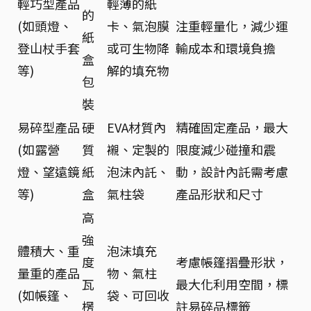
輕巧型產品
輕薄的紙
的
(如頭燈、
卡、氣泡膜
注重輕量化，減少運
紙
登山杖手套
或可生物降
輸成本和環境負擔
盒
等)
解的填充物
包
裝
易碎型產品
硬
EVA材質內
精確固定產品，最大
(如露營
質
襯、定製的
限度減少碰撞和震
燈、望遠鏡
紙
泡沫內託、
動，設計內託需考慮
等)
盒
氣柱袋
產品形狀和尺寸
高
強
體積大、重
泡沫填充
度
考慮帳篷摺疊形狀，
量重的產品
物、氣柱
瓦
最大化利用空間，標
(如帳篷、
袋、可回收
楞
註易碎品標籤