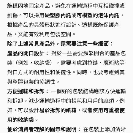
能穩固地固定產品，避免在運輸過程中互相碰撞或
劃傷。可以採用
硬塑膠內託
或
可模塑的泡沫內託
，
根據產品的具體形狀進行設計。這樣既能保護產
品，又能有效利用包裝空間。
除了上述常見產品外，還需要注意一些細節：
產品的開口設計：
對於一些需要頻繁開合的產品包
裝（例如，收納袋），需要考慮到拉鏈、魔術貼等
封口方式的耐用性和便捷性。同時，也要考慮到其
與整體包裝的協調性。
方便運輸和拆卸：
一個好的包裝結構應該方便運輸
和拆卸，減少運輸過程中的損耗和用戶的麻煩。例
如，可以設計
易於拆卸的紙箱
，或者使用
可重複使
用的收納袋
。
便於消費者理解的圖示和說明：
在包裝上添加清晰