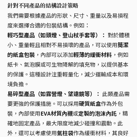
針對不同產品的結構設計策略
我們需要根據產品的形狀、尺寸、重量以及易損程
度來選擇合適的包裝結構。例如：
輕巧型產品（如頭燈、登山杖手套等）：
對於體積
小、重量輕且相對不易損壞的產品，可以使用
簡潔
的紙盒包裝
，內部可以添加
輕薄的緩衝材料
，例如
紙卡、氣泡膜或可生物降解的填充物，以提供基本
的保護。這種設計注重輕量化，減少運輸成本和環
境負擔。
易碎型產品（如露營燈、望遠鏡等）：
此類產品需
要更強的保護措施。可以採用
硬質紙盒
作為外包
裝，內部使用
EVA材質內襯
或
定製的泡沫內託
，精
確地固定產品，最大限度地減少碰撞和震動。此
外，還可以考慮使用
氣柱袋
作為緩衝材料，其良好