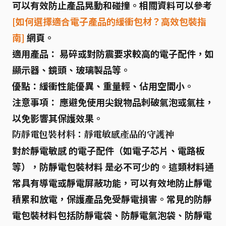
可以有效防止產品晃動和碰撞。相關資料可以參考
[如何選擇適合電子產品的緩衝包材？高效包裝指
南]
網頁。
適用產品：
易碎或對防震要求較高的電子配件，如
顯示器、鏡頭、玻璃製品等。
優點：
緩衝性能優異、重量輕、佔用空間小。
注意事項：
應避免使用尖銳物品刺破氣泡或氣柱，
以免影響其保護效果。
防靜電包裝材料：靜電敏感產品的守護神
對於
靜電敏感
的電子配件（如電子芯片、電路板
等），
防靜電包裝材料
是必不可少的。這類材料通
常具有導電或靜電屏蔽功能，可以有效地防止靜電
積累和放電，保護產品免受靜電損害。常見的防靜
電包裝材料包括
防靜電袋
、
防靜電氣泡袋
、
防靜電