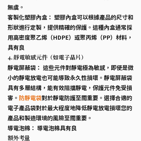
無虞。
客製化塑膠內盒：
塑膠內盒可以根據產品的尺寸和
形狀進行定製，提供精確的保護。這種內盒通常採
用高密度聚乙烯（HDPE）或聚丙烯（PP）材料，
具有良
4. 靜電敏感元件（如電子晶片）
靜電屏蔽袋：
這些元件對靜電極為敏感，即使是微
小的靜電放電也可能導致永久性損壞。靜電屏蔽袋
具有多層結構，能有效阻擋靜電，保護元件免受損
害。
防靜電袋
對於靜電防護至關重要。選擇合適的
電子產品袋對於最大程度地降低靜電放電損壞您的
產品和製造環境的風險至關重要。
導電泡棉：
導電泡棉具有良
額外考量