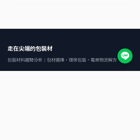
走在尖端的包裝材
包裝材料趨勢分析｜包材選擇・環保包裝・電商物流解方
文章分類
全家
7-11
包裝材料與應用指南
POF收縮袋
OK mart
寄貨服務與物流解決方案
©
2026
走在尖端的包裝材