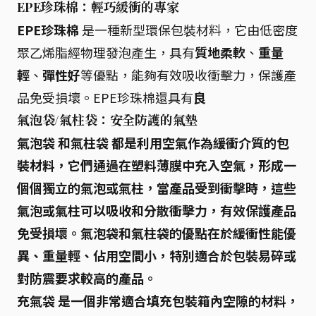
EPE珍珠棉：輕巧緩衝的專家
EPE珍珠棉
是一種新型環保包裝材料，它由低密度
聚乙烯脂經物理發泡產生，具有
質地柔軟
、
重量
輕
、
彈性好
等優點，能夠有效吸收衝擊力，保護產
品免受損壞。EPE珍珠棉還具有
良
氣泡袋/氣柱袋：安全防護的氣墊
氣泡袋
和
氣柱袋
都是利用空氣作為緩衝介質的包
裝材料，它們通過在塑料薄膜中充入空氣，形成一
個個獨立的氣泡或氣柱，當產品受到衝擊時，這些
氣泡或氣柱可以吸收和分散衝擊力，有效保護產品
免受損壞。氣泡袋和氣柱袋的優點在於
緩衝性能優
異
、
重量輕
、
佔用空間小
，特別適合於包裝易碎或
對防震要求較高的產品。
充氣袋
是一個非常適合填充包裝箱內空隙的材料，