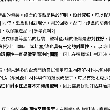
產品的包裝。紙盒的優點是
易於印刷，設計感強，
可以提
2] 同時，紙盒也
相對環保
，易於回收。然而，紙盒的
防潮
，以保護產品。[參考資料2]
、洗衣膠囊等產品的包裝。塑料盒/罐的優點是
密封性好，
資料1] 同時，塑料盒/罐也
具有一定的耐壓性，
可以防
的
環保性一直是備受關注的問題
，因此在選擇塑料材料時
高，越來越多的企業開始嘗試使用可生物降解材料來包裝
用PLA（聚乳酸）材料製作的薄膜或袋子，可以有效地減少
熱性和耐水性通常不如傳統塑料
，因此需要仔細評估其適
，因此包裝的
防潮性至關重要
。在選擇包裝材料時，應優