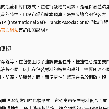
理的瓶蓋和封口方式，並進行嚴格的測試，是確保液體清
產品的特性、目標市場和成本預算，選擇最適合的包裝方
ernational Safe Transit Association)的測試流
TA官方網站
有詳細的說明。
便捷
清潔錠等，在包裝上除了
強調安全性
外，
便捷性
也是重要
與液體不同，因此在包裝材料的選擇和設計上需要關注不
潮、防漏、防壓
等方面，而便捷性則體現在
易於開啟、傾
固體清潔劑常用的包裝形式。它通常由多層材料複合而成
的防潮性能
，防止洗衣粉結塊。複合膜袋的另一個優點是