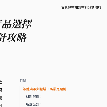
首頁
包材知識
材料分類
關於
產品選擇
計攻略
目錄
這
液體清潔劑包裝：防漏是關鍵
想
材料選擇：
裝
瓶蓋設計：
可