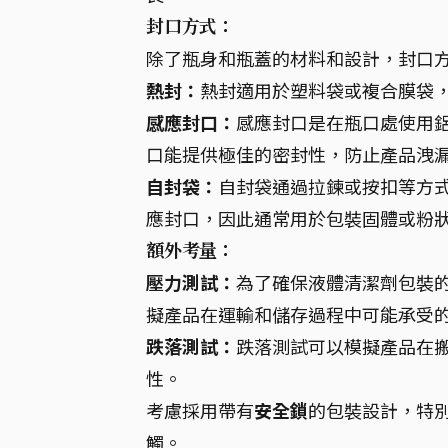
封口方式：
除了瓶身和瓶蓋的材料和設計，封口
熱封：
熱封適用於塑料袋或複合膜袋
感應封口：
感應封口是在瓶口處使用
口能提供極佳的密封性，防止產品洩
自封袋：
自封袋通過拉鍊或按扣等方
應封口，因此通常用於包裝固體或粉
額外考量：
壓力測試：
為了確保液體清潔劑包裝
擬產品在運輸和儲存過程中可能承受
跌落測試：
跌落測試可以模擬產品在
性。
考慮採用帶有
安全鎖
的包裝設計，特
觸。