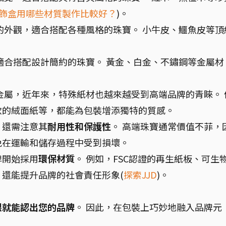
飾盒用哪些材質製作比較好？
)。
的外觀，適合搭配各種風格的珠寶。 小牛皮、鱷魚皮等頂
適合搭配設計簡約的珠寶。 黃金、白金、不鏽鋼等金屬材
金屬，近年來，特殊紙材也越來越受到高端品牌的青睞。 
軟的絨面紙等，都能為包裝增添獨特的質感。
，還需注意其
耐用性和保護性
。 高端珠寶通常價值不菲，
免在運輸和儲存過程中受到損壞。
牌開始採用
環保材質
。 例如，FSC認證的再生紙板、可生
還能提升品牌的社會責任形象(
探索JJD
)。
眼就能認出您的品牌
。 因此，在包裝上巧妙地融入品牌元