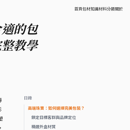
首頁
包材知識
材料分類
關於
合適的包
完整教學
目錄
傳
高端珠寶：如何選擇完美包裝？
形
鎖定目標客群與品牌定位
塑
精選外盒材質
，