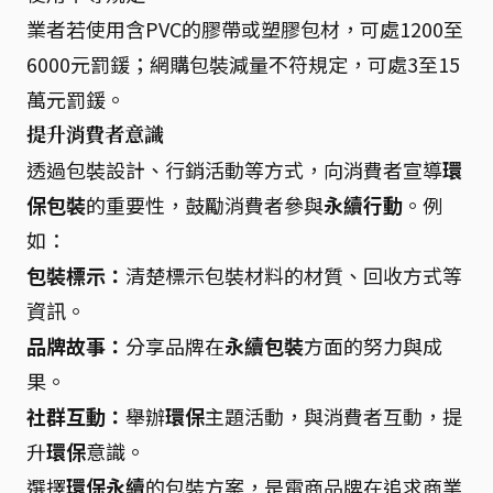
業者若使用含PVC的膠帶或塑膠包材，可處1200至
6000元罰鍰；網購包裝減量不符規定，可處3至15
萬元罰鍰。
提升消費者意識
透過包裝設計、行銷活動等方式，向消費者宣導
環
保包裝
的重要性，鼓勵消費者參與
永續行動
。例
如：
包裝標示：
清楚標示包裝材料的材質、回收方式等
資訊。
品牌故事：
分享品牌在
永續包裝
方面的努力與成
果。
社群互動：
舉辦
環保
主題活動，與消費者互動，提
升
環保
意識。
選擇
環保永續
的包裝方案，是電商品牌在追求商業