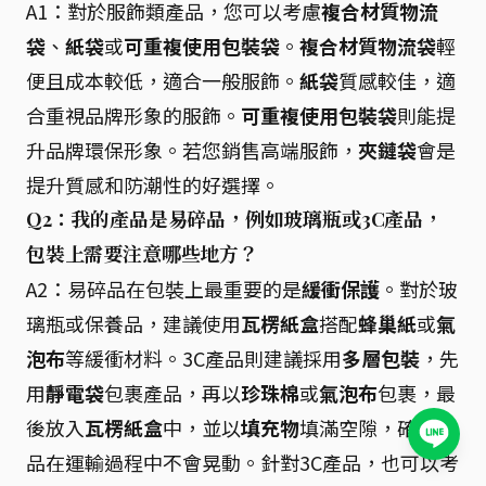
A1：對於服飾類產品，您可以考慮
複合材質物流
袋
、
紙袋
或
可重複使用包裝袋
。
複合材質物流袋
輕
便且成本較低，適合一般服飾。
紙袋
質感較佳，適
合重視品牌形象的服飾。
可重複使用包裝袋
則能提
升品牌環保形象。若您銷售高端服飾，
夾鏈袋
會是
提升質感和防潮性的好選擇。
Q2：我的產品是易碎品，例如玻璃瓶或3C產品，
包裝上需要注意哪些地方？
A2：易碎品在包裝上最重要的是
緩衝保護
。對於玻
璃瓶或保養品，建議使用
瓦楞紙盒
搭配
蜂巢紙
或
氣
泡布
等緩衝材料。3C產品則建議採用
多層包裝
，先
用
靜電袋
包裹產品，再以
珍珠棉
或
氣泡布
包裹，最
後放入
瓦楞紙盒
中，並以
填充物
填滿空隙，確保產
品在運輸過程中不會晃動。針對3C產品，也可以考