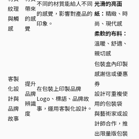
不同的材質能給人不同
光滑的亮面
紋理
帶來
的感覺，影響對產品的
紙：
精緻、時
與觸
的感
印象。
尚、現代感
感
覺
柔軟的布料：
溫暖、舒適、
親切感
包裝盒內印製
感謝信或優惠
客製
提升
券
化設
在包裝上印製品牌
品牌
設計可重複使
計與
Logo、標語、品牌故
辨識
用的包裝袋
品牌
事，運用客製化設計。
度
與藝術家或設
故事
計師合作，推
出限量版包裝