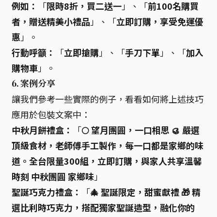
例如：
「
限時8折，買二送一
」、「
前100名購買
者，贈送精美小禮品
」、「
立即訂購，享受免運優
惠
」。
行動呼籲：
「
立即搶購
」、「
手刀下單
」、「
加入
購物車
」。
6.
案例分享
讓我們參考一些實際的例子，看看如何將上述技巧
應用於包裝文案中：
中秋月餅禮盒：
「
🌕 望月團圓，一口相思 🥮 嚴選
頂級食材，老師傅手工製作，每一口都是家鄉的味
道。全台限量300組，立即訂購，與家人共享溫馨
時刻 中秋團圓 家鄉味
」
聖誕巧克力禮盒：
「
🎄 聖誕限定，甜蜜獻禮 🎁 精
選比利時巧克力，搭配獨家聖誕造型，融化你的