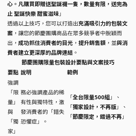
心。凡購買即贈送聖誕襪一隻，數量有限，送完為
止 聖誕快樂 甜蜜滋味
」
透過以上技巧，您可以打造出
充滿吸引力的包裝文
案
，讓您的節慶團購商品在眾多競爭者中脫穎而
出，
成功抓住消費者的目光
，
提升銷售額
，並
與消
費者建立更深厚的品牌連結
。
節慶團購限量包裝設計要點與文案技巧
要點
說明
範例
強調
「限
務必強調產品的稀
「
全台限量500組
」、
量」
有性與獨特性，激
「
獨家設計，不再版
」、
與
發消費者的「錯失
「
節慶限定，錯過不再
」
「獨
恐懼症」。
家」