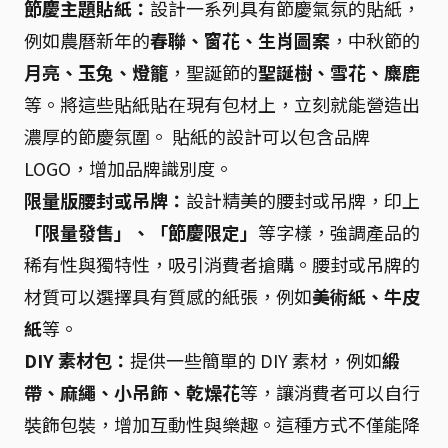
節慶主題貼紙：
設計一系列具有節慶氣氛的貼紙，
例如農曆新年的
春聯、窗花、生肖圖案
，中秋節的
月亮、玉兔、燈籠
，聖誕節的
聖誕樹、雪花、麋鹿
等。將這些貼紙貼在現有包材上，立刻就能營造出
濃厚的節慶氛圍。 貼紙的設計可以包含品牌
LOGO，增加品牌識別度。
限量版腰封或吊牌：
設計精美的腰封或吊牌，印上
「限量發售」、「節慶限定」
等字樣，強調產品的
稀有性與獨特性，吸引消費者搶購。腰封或吊牌的
材質可以選擇具有質感的紙張，例如
美術紙、牛皮
紙
等。
DIY 素材包：
提供一些簡單的 DIY 素材，例如
緞
帶、麻繩、小吊飾、乾燥花
等，讓消費者可以自行
裝飾包裝，增加互動性與樂趣。這種方式不僅能降