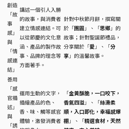
創造
講述一個引人入勝
「故
的故事，與消費者
針對中秋節月餅，撰寫關
事
建立情感連結。可
於「
團圓
」、「
思鄉
」的
感」
以從節慶的文化意
故事；針對聖誕節禮品，
與
涵、產品的製作故
分享關於「
愛
」、「
分
「情
事、品牌的理念等
享
」的溫馨故事。
感連
方面著手。
結」
善用
「感
運用生動的文字，
「
金黃酥脆，一口咬下，
官描
描繪產品的色、
香氣四溢
」、「
絲滑柔
述」
香、味、觸等感官
順，入口即化，幸福感爆
與
體驗，激發消費者
棚
」、「
精選食材，天然
「誘