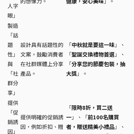
的想像力。
健康，安心美味
」。
人字
眼」
製造
「話
題
設計具有話題性的
「
中秋就是要這一味
」、
性」
文案，鼓勵消費者
「
聖誕交換禮物首選
」、
與
在社群媒體上分享
「
分享您的節慶包裝，抽
「社
產品。
大獎
」。
群分
享」
提供
「
限時8折，買二送
「促
提供明確的促銷誘
一
」、「
前100名購買
銷誘
因，例如折扣、贈
者，贈送精美小禮品
」、
因」