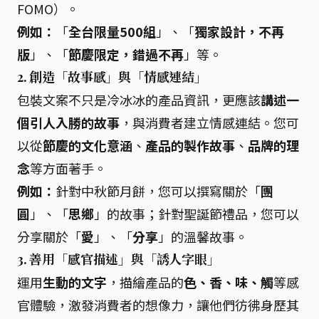
FOMO）。
例如：
「
全台限量500組
」、「
獨家設計，不再
版
」、「
節慶限定，錯過不再
」等。
2.
創造「故事感」與「情感連結」
包裝文案不只是冷冰冰的產品資訊，更應該
講述一
個引人入勝的故事
，與消費者建立情感連結。您可
以從
節慶的文化意涵
、
產品的製作故事
、
品牌的理
念
等方面著手。
例如：
針對中秋節月餅，您可以撰寫關於「
團
圓
」、「
思鄉
」的故事；針對聖誕節禮品，您可以
分享關於「
愛
」、「
分享
」的溫馨故事。
3.
善用「感官描述」與「誘人字眼」
運用
生動的文字
，描繪產品的
色、香、味、觸
等感
官體驗，激發消費者的想像力，讓他們彷彿身歷其