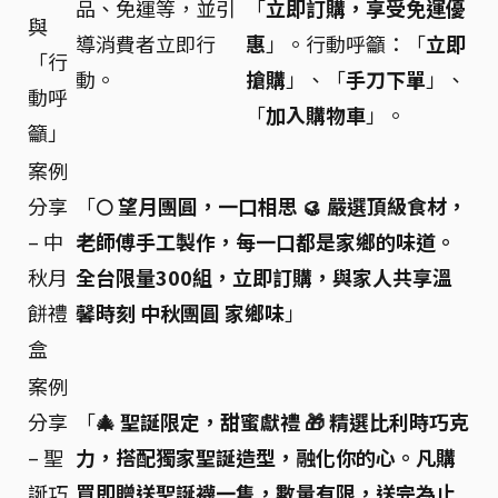
品、免運等，並引
「
立即訂購，享受免運優
與
導消費者立即行
惠
」。行動呼籲：「
立即
「行
動。
搶購
」、「
手刀下單
」、
動呼
「
加入購物車
」。
籲」
案例
分享
「
🌕 望月團圓，一口相思 🥮 嚴選頂級食材，
– 中
老師傅手工製作，每一口都是家鄉的味道。
秋月
全台限量300組，立即訂購，與家人共享溫
餅禮
馨時刻 中秋團圓 家鄉味
」
盒
案例
分享
「
🎄 聖誕限定，甜蜜獻禮 🎁 精選比利時巧克
– 聖
力，搭配獨家聖誕造型，融化你的心。凡購
誕巧
買即贈送聖誕襪一隻，數量有限，送完為止