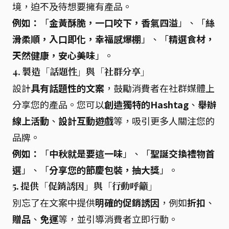
境，迫不及待想要擁有產品。
例如：
「
金黃酥脆，一口咬下，香氣四溢
」、「
絲
滑柔順，入口即化，幸福感爆棚
」、「
精選食材，
天然健康，安心美味
」。
4.
製造「話題性」與「社群分享」
設計
具有話題性的文案
，鼓勵消費者在社群媒體上
分享您的產品。您可以
創造獨特的Hashtag
、
舉辦
線上活動
、
設計互動遊戲
等，吸引更多人關注您的
品牌。
例如：
「
中秋就是要這一味
」、「
聖誕交換禮物首
選
」、「
分享您的節慶包裝，抽大獎
」。
5.
提供「促銷誘因」與「行動呼籲」
別忘了在文案中提供
明確的促銷誘因
，例如
折扣
、
贈品
、
免運
等，並引導消費者立即行動。