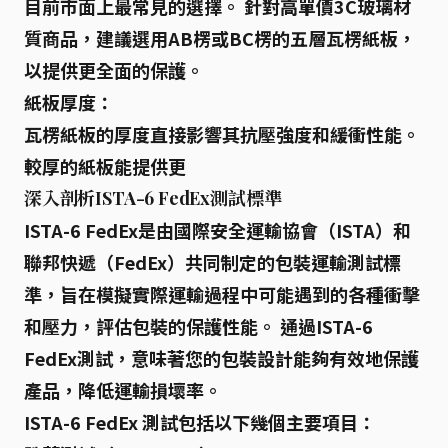
目前市面上最常見的選擇。 針對
高單價3C玻璃材
質商品
，建議選用AB楞或BC楞的
五層瓦楞紙板
，
以提供更全面的保護。
紙板厚度：
瓦楞紙板
的厚度直接影響其
抗壓強度
和
緩衝性能
。
較厚的紙板能提供更
深入剖析ISTA-6 FedEx測試標準
ISTA-6 FedEx
是由國際安全運輸協會（ISTA）和
聯邦快遞（FedEx）共同制定的包裝運輸測試標
準，旨在模擬實際運輸過程中可能遇到的各種衝擊
和壓力，評估包裝的保護性能。 通過
ISTA-6
FedEx
測試，意味著您的包裝設計能夠有效地保護
產品，降低運輸損壞率。
ISTA-6 FedEx
測試包括以下幾個主要項目：