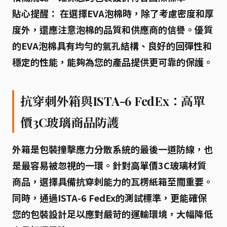
貼心提醒：
在選擇EVA泡棉時，除了考慮密度和厚
度外，還應注意泡棉的
品質和供應商的信譽
。優質
的EVA泡棉具有均勻的氣孔結構、良好的回彈性和
穩定的性能，能夠為您的產品提供更可靠的保護。
抗穿刺外箱與ISTA-6 FedEx：高單
價3C玻璃商品防護
外箱是
包裝撞擊應力分散系統
的最後一道防線，也
是最容易被忽視的一環。針對
高單價3C玻璃材質
商品
，選擇具備
抗穿刺
能力的
瓦楞紙箱
至關重要。
同時，通過
ISTA-6 FedEx
的測試標準，更能確保
您的包裝設計足以應對嚴苛的運輸環境，大幅降低