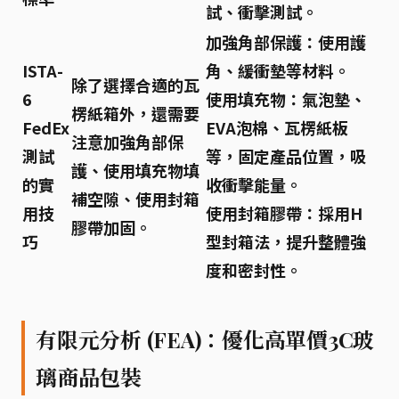
試、衝擊測試。
加強角部保護：
使用護
ISTA-
角、緩衝墊等材料。
除了選擇合適的瓦
6
使用填充物：
氣泡墊、
楞紙箱外，還需要
FedEx
EVA泡棉、瓦楞紙板
注意加強角部保
測試
等，固定產品位置，吸
護、使用填充物填
的實
收衝擊能量。
補空隙、使用封箱
用技
使用封箱膠帶：
採用H
膠帶加固。
巧
型封箱法，提升整體強
度和密封性。
有限元分析 (FEA)：優化高單價3C玻
璃商品包裝