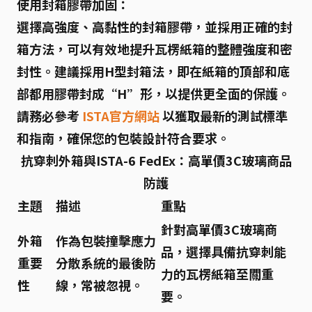
使用封箱膠帶加固：
選擇高強度、高黏性的封箱膠帶，並採用正確的封
箱方法，可以有效地提升
瓦楞紙箱
的整體強度和密
封性。建議採用H型封箱法，即在紙箱的頂部和底
部都用膠帶封成“H”形，以提供更全面的保護。
請務必參考
ISTA官方網站
以獲取最新的測試標準
和指南，確保您的包裝設計符合要求。
抗穿刺外箱與ISTA-6 FedEx：高單價3C玻璃商品
防護
主題
描述
重點
針對高單價3C玻璃商
外箱
作為包裝撞擊應力
品，選擇具備抗穿刺能
重要
分散系統的最後防
力的瓦楞紙箱至關重
性
線，常被忽視。
要。