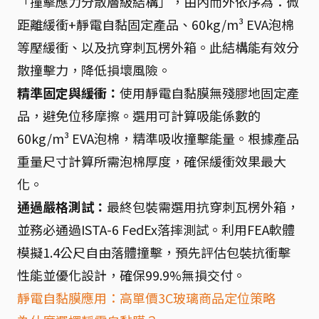
「撞擊應力分散層級結構」，由內而外依序為：微
距離緩衝+靜電自黏固定產品、60kg/m³ EVA泡棉
等壓緩衝、以及抗穿刺瓦楞外箱。此結構能有效分
散撞擊力，降低損壞風險。
精準固定與緩衝：
使用靜電自黏膜無殘膠地固定產
品，避免位移摩擦。選用可計算吸能係數的
60kg/m³ EVA泡棉，精準吸收撞擊能量。根據產品
重量尺寸計算所需泡棉厚度，確保緩衝效果最大
化。
通過嚴格測試：
最終包裝需選用抗穿刺瓦楞外箱，
並務必通過ISTA-6 FedEx落摔測試。利用FEA軟體
模擬1.4公尺自由落體撞擊，預先評估包裝抗衝擊
性能並優化設計，確保99.9%無損交付。
靜電自黏膜應用：高單價3C玻璃商品定位策略