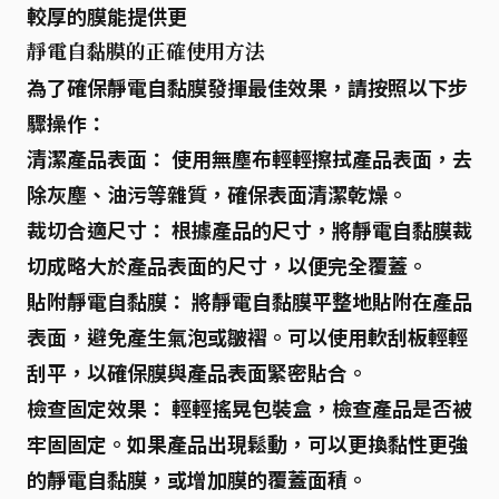
較厚的膜能提供更
靜電自黏膜的正確使用方法
為了確保靜電自黏膜發揮最佳效果，請按照以下步
驟操作：
清潔產品表面：
使用
無塵布
輕輕擦拭產品表面，去
除灰塵、油污等雜質，確保表面清潔乾燥。
裁切合適尺寸：
根據產品的尺寸，將靜電自黏膜裁
切成
略大於產品表面的尺寸
，以便完全覆蓋。
貼附靜電自黏膜：
將靜電自黏膜
平整地貼附在產品
表面
，避免產生氣泡或皺褶。可以使用軟刮板輕輕
刮平，以確保膜與產品表面緊密貼合。
檢查固定效果：
輕輕搖晃包裝盒
，檢查產品是否被
牢固固定。如果產品出現鬆動，可以更換黏性更強
的靜電自黏膜，或增加膜的覆蓋面積。