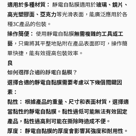
適用於多種材質：
靜電自黏膜適用於
玻璃、鏡片、
高光塑膠面、亞克力
等光滑表面，能廣泛應用於各
種3C產品的包裝。
操作簡便：
使用靜電自黏膜
無需複雜的工具或工
藝
，只需將其平整地貼附在產品表面即可，操作簡
單快捷，能有效提高包裝效率。
良
如何選擇合適的靜電自黏膜？
選擇合適的靜電自黏膜需要考慮以下幾個關鍵因
素：
黏性：
根據產品的重量、尺寸和表面材質，選擇
適
當黏性的靜電自黏膜
。黏性過低可能無法有效固定
產品，黏性過高則可能在撕除時造成不便。
厚度：
靜電自黏膜的厚度會影響其
強度和耐用性
。