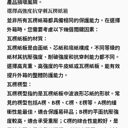
產品損壞風險。
選擇高強度抗穿刺瓦楞紙箱
並非所有
瓦楞紙箱
都具備相同的保護能力。在選擇
外箱時，您需要考慮以下幾個關鍵因素：
瓦楞紙板的材質：
瓦楞紙板
是由面紙、芯紙和底紙構成，不同等級的
紙材其
抗壓強度
、
耐破強度
和
抗穿刺
能力都不同。
選擇高克重、高強度的牛皮紙或瓦楞紙板，能有效
提升外箱的整體防護能力。
瓦楞楞型：
瓦楞楞型
指的是
瓦楞紙板
中波浪形芯紙的形狀。常
見的楞型包括A楞、B楞、C楞、E楞等。A楞的緩
衝性能最佳，適合保護易碎品；B楞的平面抗壓強
度較高，適合承受重壓；C楞的綜合性能較好，是