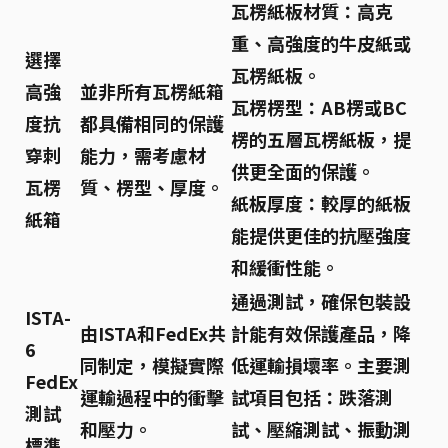
瓦楞紙板材質：
高克
重、高強度的牛皮紙或
選擇
瓦楞紙板。
高強
並非所有瓦楞紙箱
瓦楞楞型：
AB楞或BC
度抗
都具備相同的保護
楞的五層瓦楞紙板，提
穿刺
能力，需考慮材
供更全面的保護。
瓦楞
質、楞型、厚度。
紙板厚度：
較厚的紙板
紙箱
能提供更佳的抗壓強度
和緩衝性能。
通過測試，確保包裝設
ISTA-
由ISTA和FedEx共
計能有效保護產品，降
6
同制定，模擬實際
低運輸損壞率。主要測
FedEx
運輸過程中的衝擊
試項目包括：跌落測
測試
和壓力。
試、壓縮測試、振動測
標準