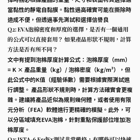
當黏性的靜電自黏膜
。黏性過高確實可能在撕除時
造成不便，但透過
事先測試
和選擇
信譽良
Q2: EVA泡棉密度和厚度的選擇，是否有一個通用
的公式可以直接套用？ 如果產品形狀不規則，計算
方法是否有所不同？
文中有提到泡棉厚度計算公式：
泡棉厚度（mm）
= K × 產品重量（kg）/ 泡棉密度（kg/m³）
，但
此公式中的K值（經驗係數）需要根據實際測試進
行調整。 產品形狀不規則時，計算方法確實會更複
雜。
建議將產品近似為規則幾何體
，或者
使用有限
元分析（FEA）軟體
進行更精確的模擬。此外，可
以
分區域填充EVA泡棉
，針對重點保護部位增加泡
棉厚度。
Q3: ISTA-6 FedEx測試非常嚴格，有哪些可以快速