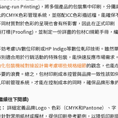
g-run Printing)，將多個產品的包裝集中印刷，分攤
的CMYK色彩管理系統，並搭配ICC色彩描述檔，能確保
不同材質對於色彩的呈現也會有所影響，因此在正式印刷
(Proofing)，並制定一份詳盡的包材CI規範手冊，
。
考慮UV數位印刷或HP Indigo等數位軋印技術。雖然
特別適合用於行銷活動的特殊包裝，能快速反應市場需求
動化包裝機械對接設計需考慮哪些規格細節
的觀念，也能
必要的浪費。總之，包材印刷成本控管與品牌一致性該如
入印前管理系統，才能在控制成本的同時，確保品牌形象
繼續往下閱讀)
性：
詳細定義品牌Logo、色彩（CMYK和Pantone）、字
並針對常用紙材或膜材，提供印刷參考範例，以降低印刷