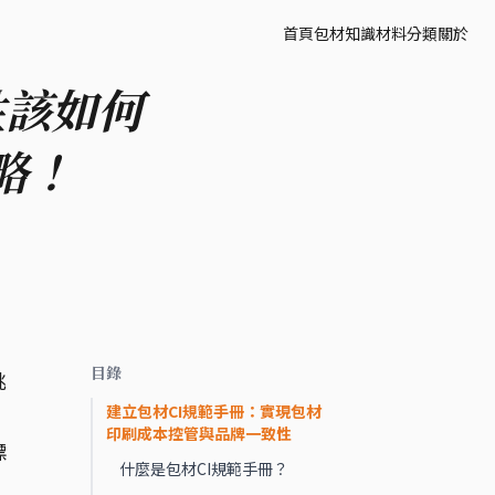
首頁
包材知識
材料分類
關於
性該如何
略！
目錄
挑
建立包材CI規範手冊：實現包材
印刷成本控管與品牌一致性
標
什麼是包材CI規範手冊？