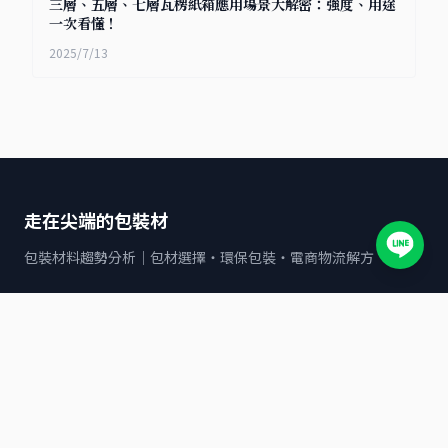
三層、五層、七層瓦楞紙箱應用場景大解密：強度、用途
一次看懂！
2025/7/13
走在尖端的包裝材
包裝材料趨勢分析｜包材選擇・環保包裝・電商物流解方
文章分類
全家
7-11
包裝材料與應用指南
POF收縮袋
OK mart
寄貨服務與物流解決方案