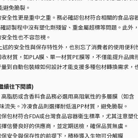
能避免脆裂。
的安全性更是重中之重。務必確認包材符合相關的食品容
並確認製程中沒有塑化劑殘留、重金屬超標等問題。此外
的安全性也不容忽視。
上述的安全性與保存特性外，也別忘了消費者的使用便利
收材質，如PLA膜、單一材質PE膜等，不僅能提升品牌
考量到自動包裝線如何設計才能支援多種包材轉換需求，
繼續往下閱讀)
：
高脂肪或含香料食品務必選用高阻氧性的多層膜（如含
風味流失。冷凍食品則選擇耐低溫PP材質，避免脆裂。
確保包材符合FDA或台灣食品容器衛生標準，尤其注意塑
選擇信譽良好的供應商，並定期送檢，確保品質無虞。
確保安全與保存性的前提下，積極導入生物可分解膜