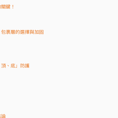
的關鍵！
：包裹層的選擇與加固
、頂、底」防護
結論