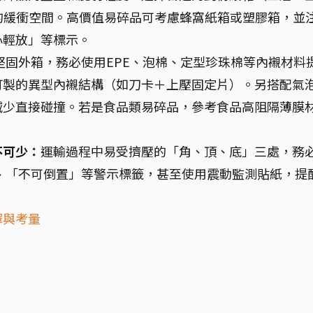
分的緩衝空間。高價值易碎品可考慮蜂窩紙箱或塑膠箱，並
心輕放」等標示。
堅固外箱，務必使用EPE、泡棉、定型珍珠棉等內襯材料
訂製的異型內襯結構（如刀卡＋上壓固定片）。另搭配氣
減少直接碰撞。若是食品類易碎品，參考食品高阻隔薄膜
不可少：
運輸過程中易受擠壓的「角、頂、底」三處，務
、「不可倒置」等警示標籤，甚至使用震動監測貼紙，提
擇與考量