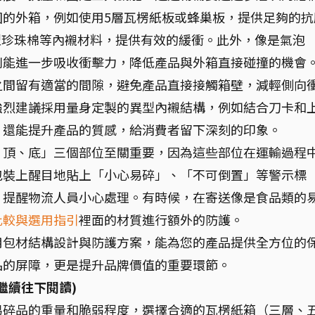
固的外箱，例如使用5層瓦楞紙板或蜂巢板，提供足夠的抗
型珍珠棉等內襯材料，提供有效的緩衝。此外，像是氣泡
則能進一步吸收衝擊力，降低產品與外箱直接碰撞的機會
之間留有適當的間隙，避免產品直接接觸箱壁，減輕側向
強烈建議採用量身定製的異型內襯結構，例如結合刀卡和
，還能提升產品的質感，給消費者留下深刻的印象。
、頂、底」三個部位至關重要，因為這些部位在運輸過程
包裝上醒目地貼上「小心易碎」、「不可倒置」等警示標
，提醒物流人員小心處理。有時候，在寄送像是食品類的
比較與選用指引
裡面的材質進行額外的防護。
用包材結構設計與防護方案，能為您的產品提供全方位的
品的屏障，更是提升品牌價值的重要環節。
繼續往下閱讀)
易碎品的重量和脆弱程度，選擇合適的瓦楞紙箱（三層、