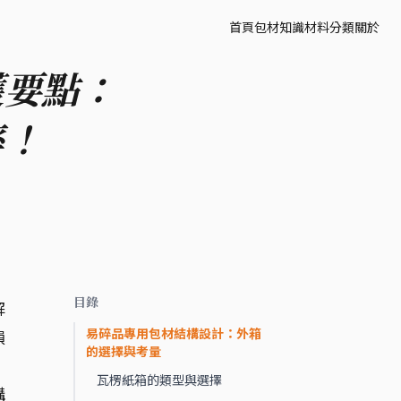
首頁
包材知識
材料分類
關於
護要點：
率！
目錄
解
易碎品專用包材結構設計：外箱
損
的選擇與考量
瓦楞紙箱的類型與選擇
構