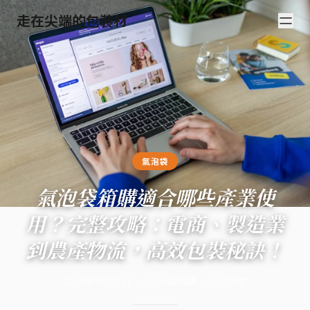
走在尖端的包裝材
氣泡袋
氣泡袋箱購適合哪些產業使
用？完整攻略：電商、製造業
到農產物流，高效包裝秘訣！
2024年8月21日
·
16
分鐘閱讀
·
6,228
字