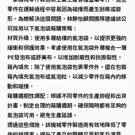
零件在運輸過程中容易因為碰撞而產生刮痕或變
形。為瞭解決這個問題，林靜怡顧問團隊建議該公
司採用以下氣泡袋箱購策略：
材質升級：
使用
多層結構
的氣泡袋，以提供更強的
緩衝和保護效果。考慮使用在氣泡袋外層
複合
一層
PE發泡布
或
舒美布
，以增加耐磨性和抗撕裂性。
箱內填充：
除了使用氣泡袋包裹零件外，還在包裝
箱內填充氣泡布或
氣泡粒
，以減少零件在箱內的移
動和碰撞。
箱購週期性調配：
根據不同零件的生產排程和出貨
計畫，制定合理的箱購週期，確保隨時都有足夠的
氣泡袋可用，避免生產延誤。
透過這些措施，該機械零件製造商有效地
降低了零
件的損壞率
，提升了產品的整體品質和客戶滿意