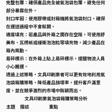
完整包覆：
確保產品完全被氣泡袋包覆，避免任何
部分暴露在外。
封口牢固：
使用膠帶或封箱機將氣泡袋封口，確保
在運送過程中不會鬆開。
適度填充：
若產品與外箱之間存在空隙，可使用
舒
美布
、
瓦楞紙
或
緩衝泡泡粒
等填充物，減少產品在
箱內晃動。
易碎標示：
在外箱上貼上易碎標示，提醒物流人員
小心搬運。
透過上述策略，文具印刷業者可以更有效地利用氣
泡袋箱購策略，降低產品損壞率，提升客戶滿意
度，並在競爭激烈的市場中脫穎而出。
文具印刷業氣泡袋箱購策略分析
主題
描述
重點