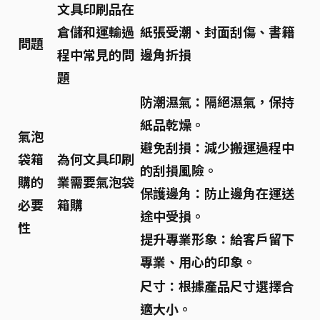
文具印刷品在
倉儲和運輸過
紙張受潮、封面刮傷、書籍
問題
程中常見的問
邊角折損
題
防潮濕氣：
隔絕濕氣，保持
紙品乾燥。
氣泡
避免刮損：
減少搬運過程中
袋箱
為何文具印刷
的刮損風險。
購的
業需要氣泡袋
保護邊角：
防止邊角在運送
必要
箱購
途中受損。
性
提升專業形象：
給客戶留下
專業、用心的印象。
尺寸：
根據產品尺寸選擇合
適大小。