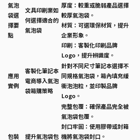
氣泡
厚度：
較重或脆弱產品選擇
文具印刷業如
袋選
較厚氣泡袋。
何選擇適合的
擇要
材質：
可選環保材質，提升
氣泡袋
點
企業形象。
印刷：
客製化印刷品牌
Logo，提升辨識度。
針對不同尺寸筆記本選擇不
客製化筆記本
應用
同規格氣泡袋，箱內填充
緩
電商導入氣泡
實例
衝泡泡粒
，並印製品牌
袋箱購策略
Logo。
完整包覆：
確保產品完全被
氣泡袋包覆。
封口牢固：
使用膠帶或封箱
包裝
提升氣泡袋包
機將氣泡袋封口。