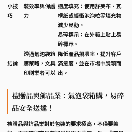
小技
裝效率與保護
適度填充：
使用
舒美布
、
瓦
巧
力
楞紙
或
緩衝泡泡粒
等填充物
減少晃動。
易碎標示：
在外箱上貼上易
碎標示。
透過氣泡袋箱
降低產品損壞率，提升客戶
結論
購策略，文具
滿意度，並在市場中脫穎而
印刷業者可以
出。
禮贈品與飾品業：氣泡袋箱購，易碎
品安全送達！
禮贈品與飾品業對於包裝的要求極高，不僅要美