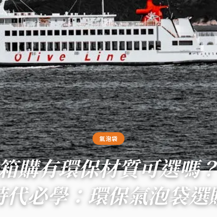
氣泡袋
箱購有環保材質可選嗎
G時代必學：環保氣泡袋選