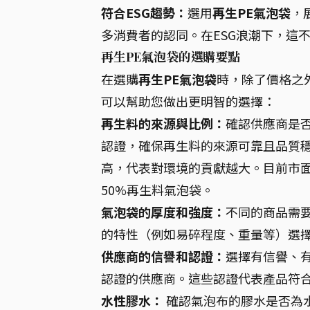
符合ESG趨勢：
選用
再生PE氣泡袋
，
多消費者的認同。在ESG浪潮下，這
再生PE氣泡袋的選購要點
在選購
再生PE氣泡袋
時，除了價格之
可以幫助您做出更明智的選擇：
再生料的來源與比例：
確認供應商是
認證，確保再生料的來源可靠且品質
高，代表對環境的貢獻越大。目前市面上
50%再生料氣泡袋。
氣泡袋的厚度和強度：
不同的商品需
的特性（例如易碎程度、重量等）選
供應商的信譽和認證：
選擇有信譽、
認證的供應商。這些認證代表產品符
水性膠水：
確認氣泡布的膠水是否為水