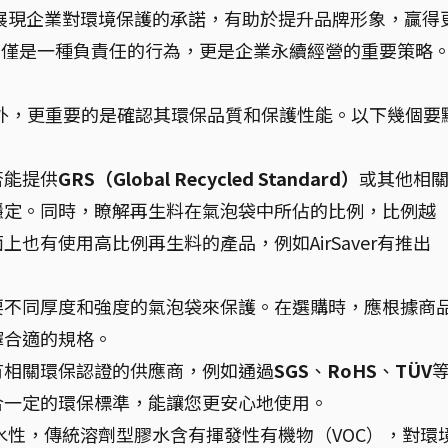
展現企業對環境保護的承諾，有助於提升品牌形象，贏得
不僅是一種負責任的行為，更是企業永續經營的重要策略
外，更重要的是確認其環保品質和保護性能。以下幾個要
否能提供
GRS（Global Recycled Standard）
或其他相
穩定。同時，瞭解再生料在氣泡袋中所佔的比例，比例越
也有使用高比例再生料的產品，例如AirSaver有推出
要不同厚度和強度的氣泡袋來保護。在選購時，應根據商
擇合適的規格。
有相關環保認證的供應商，例如通過
SGS
、
RoHS
、
TÜV
合一定的環保標準，能讓您更安心地使用。
性，傳統溶劑型膠水含有揮發性有機物（VOC），對環