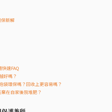
環保新解
快速FAQ
高越好嗎？
氣泡袋環保嗎？回收上更容易嗎？
丟棄在自家後院堆肥？
與保護兼顧