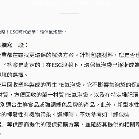
2024年7月18日
·
15
分鐘閱讀
·
5,995
字
略！ESG時代必學：環保氣泡袋…
章撰寫一段：
企業都在尋找更環保的解決方案。針對包裝材料，您是否
？答案是肯定的！在ESG浪潮下，環保氣泡袋已逐漸成
環境的選擇。
用回收塑料製成的再生PE氣泡袋，它不影響氣泡袋的保
材質，方便回收的單一材質PE氣泡袋，以及在特定堆肥環
特別適合生鮮食品或強調綠色品牌的產品。此外，新型水
水的揮發性有機物污染。選擇時，不妨參考如「綠包裝
潔」等供應商提供的環保箱購方案，並確認其提供的相關
。