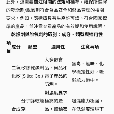
此外，還需要
關注相關的法規和標準
，確保所選擇
的乾燥劑/脫氧劑符合食品安全和藥品管理的相關
要求。例如，應選擇具有生產許可證、符合國家標
準的產品，並注意查看產品的有效期和使用說明。
乾燥劑與脫氧劑的區別：成分、類型與適用性
項
成分
類型
適用性
注意事項
目
大多數食
無毒、無味、化
二氧
矽膠乾燥劑
品、藥品和
學穩定性好，吸
化矽
(Silica Gel)
電子產品的
濕能力適中。
防潮。
對濕度要求
分子篩乾燥
極高的產
吸濕能力極強，
合成
劑
品，如精密
在低濕度環境下