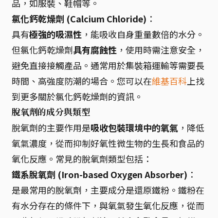
品，如服裝、鞋帽等。
氯化鈣乾燥劑 (Calcium Chloride)
：
具有
極強的吸濕性
，能吸收自身重量數倍的水分。
但氯化鈣乾燥劑
具有腐蝕性
，使用時需注意安全，
避免直接接觸產品。通常用於集裝箱運輸等需要長
時間、高強度防潮的場合。您可以在
維基百科
上找
到更多關於氯化鈣乾燥劑的資訊。
脫氧劑的成分與類型
脫氧劑的主要作用是
吸收包裝環境中的氧氣
，降低
氧氣濃度，從而抑制好氧性微生物的生長和食品的
氧化反應。常見的脫氧劑類型包括：
鐵系脫氧劑 (Iron-based Oxygen Absorber)
：
是最常用的脫氧劑，主要成分是還原鐵粉。鐵粉在
有水分存在的條件下，與氧氣發生氧化反應，從而