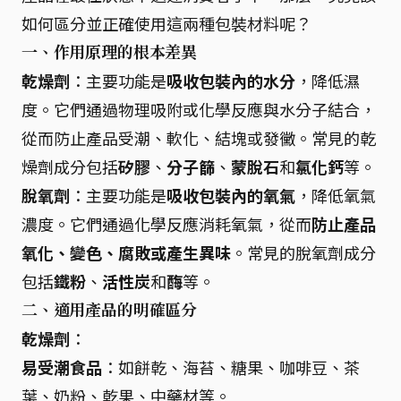
如何區分並正確使用這兩種包裝材料呢？
一、作用原理的根本差異
乾燥劑
：主要功能是
吸收包裝內的水分
，降低濕
度。它們通過物理吸附或化學反應與水分子結合，
從而防止產品受潮、軟化、結塊或發黴。常見的乾
燥劑成分包括
矽膠
、
分子篩
、
蒙脫石
和
氯化鈣
等。
脫氧劑
：主要功能是
吸收包裝內的氧氣
，降低氧氣
濃度。它們通過化學反應消耗氧氣，從而
防止產品
氧化、變色、腐敗或產生異味
。常見的脫氧劑成分
包括
鐵粉
、
活性炭
和
酶
等。
二、適用產品的明確區分
乾燥劑
：
易受潮食品
：如餅乾、海苔、糖果、咖啡豆、茶
葉、奶粉、乾果、中藥材等。