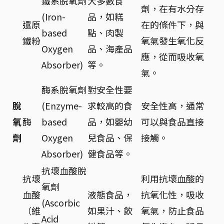
鐵系脫氧劑
大多數食
劑，在有水分存
(Iron-
品，如糕
還原
在的條件下，與
based
點、肉製
鐵粉
氧氣發生氧化反
Oxygen
品、海產品
應，從而吸收氧
Absorber)
等。
氣。
酶系脫氧劑
對安全性要
脫
(Enzyme-
求較高的食
安全性高，通常
氧
酶
based
品，如嬰幼
可以與食品直接
劑
Oxygen
兒食品、保
接觸。
Absorber)
健食品等。
抗壞血酸脫
抗壞
利用抗壞血酸的
氧劑
血酸
液態食品，
抗氧化性，吸收
(Ascorbic
（維
如果汁、飲
氧氣，防止食品
Acid