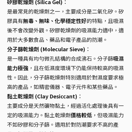
矽膠乾燥劑 (Silica Gel)
：
是最常見的乾燥劑之一，主要成分是二氧化矽。矽
膠具有
無毒、無味、化學穩定性好
的特點，且吸濕
後不會改變外觀。矽膠乾燥劑的吸濕能力適中，適
用於大多數食品、藥品和電子產品的防潮。
分子篩乾燥劑 (Molecular Sieve)
：
是一種具有均勻微孔結構的合成沸石。分子篩
吸濕
能力極強
，且在低濕度環境下仍能保持較高的吸濕
性。因此，分子篩乾燥劑特別適用於對濕度要求極
高的產品，如精密儀器、電子元件和某些藥品。
黏土乾燥劑 (Clay Desiccant)
：
主要成分是天然礦物黏土，經過活化處理後具有一
定的吸濕能力。黏土乾燥劑
價格較低
，但吸濕能力
不如矽膠和分子篩。適用於對防潮要求不高的產