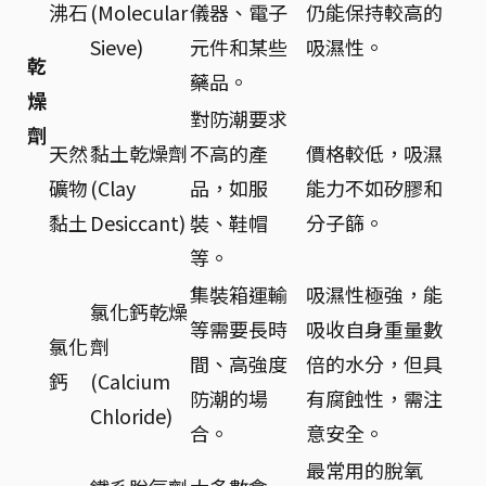
沸石
(Molecular
儀器、電子
仍能保持較高的
Sieve)
元件和某些
吸濕性。
乾
藥品。
燥
對防潮要求
劑
天然
黏土乾燥劑
不高的產
價格較低，吸濕
礦物
(Clay
品，如服
能力不如矽膠和
黏土
Desiccant)
裝、鞋帽
分子篩。
等。
集裝箱運輸
吸濕性極強，能
氯化鈣乾燥
等需要長時
吸收自身重量數
氯化
劑
間、高強度
倍的水分，但具
鈣
(Calcium
防潮的場
有腐蝕性，需注
Chloride)
合。
意安全。
最常用的脫氧