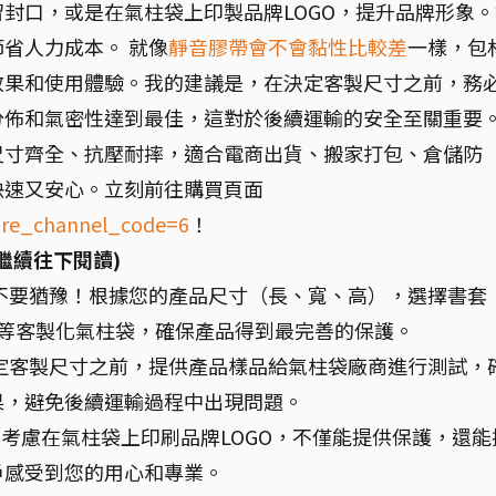
封口，或是在氣柱袋上印製品牌LOGO，提升品牌形象。
省人力成本。 就像
靜音膠帶會不會黏性比較差
一樣，包
效果和使用體驗。我的建議是，在決定客製尺寸之前，務
分佈和氣密性達到最佳，這對於後續運輸的安全至關重要
尺寸齊全、抗壓耐摔，適合電商出貨、搬家打包、倉儲防
快速又安心。立刻前往購買頁面
hare_channel_code=6
！
繼續往下閱讀)
不要猶豫！根據您的產品尺寸（長、寬、高），選擇書套
型等客製化氣柱袋，確保產品得到最完善的保護。
定客製尺寸之前，提供產品樣品給氣柱袋廠商進行測試，
果，避免後續運輸過程中出現問題。
 考慮在氣柱袋上印刷品牌LOGO，不僅能提供保護，還能
戶感受到您的用心和專業。