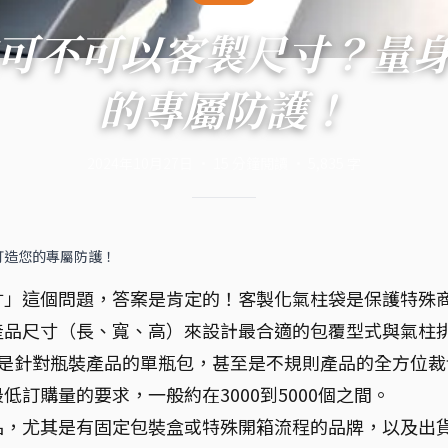
可不可以客製尺寸？量
的專屬防護！
2024年10月27日
·
15
分鐘閱讀
·
5,835
字
打造您的專屬防護！
寸」這個問題，答案是肯定的！客製化氣柱袋是保護特殊
產品尺寸（長、寬、高）來設計最合適的包覆型式與氣柱
或是針對瓶裝產品的單瓶包，甚至是不規則產品的全方位裁
訂購量的要求，一般約在3000到5000個之間。
品，尤其是有固定包裝盒或特殊開箱流程的品牌，以及出