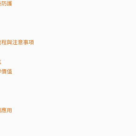
美防護
流程與注意事項
坑
牌價值
？
與應用