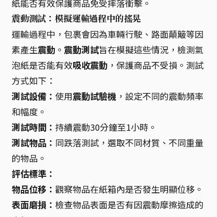
紙能否有效保護商品免受摔落衝擊。
震動測試：模擬運輸過程中的搖晃
運輸過程中，包裹會因為車輛行駛、路面顛簸等因
素產生
震動
。
震動測試
旨在模擬這些情況，檢測氣
泡紙是否能有效
吸收震動
，保護商品不受損。測試
方式如下：
測試設備：
使用
震動試驗機
，設定不同的震動頻率
和幅度。
測試時間：
持續震動30分鐘至1小時。
測試物品：
同跌落測試，選取不同材質、不同重量
的物品。
評估標準：
物品位移：
觀察物品在紙箱內是否發生明顯位移。
表面磨損：
檢查物品表面是否有因震動摩擦造成的