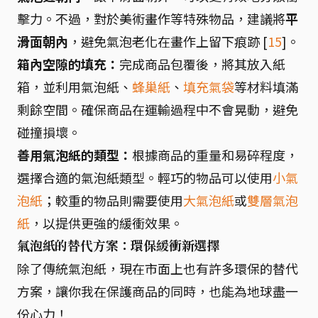
擊力。不過，對於美術畫作等特殊物品，建議將
平
滑面朝內
，避免氣泡老化在畫作上留下痕跡 [
15
]。
箱內空隙的填充：
完成商品包覆後，將其放入紙
箱，並利用氣泡紙、
蜂巢紙
、
填充氣袋
等材料填滿
剩餘空間。確保商品在運輸過程中不會晃動，避免
碰撞損壞。
善用氣泡紙的類型：
根據商品的重量和易碎程度，
選擇合適的氣泡紙類型。輕巧的物品可以使用
小氣
泡紙
；較重的物品則需要使用
大氣泡紙
或
雙層氣泡
紙
，以提供更強的緩衝效果。
氣泡紙的替代方案：環保緩衝新選擇
除了傳統氣泡紙，現在市面上也有許多環保的替代
方案，讓你我在保護商品的同時，也能為地球盡一
份心力！