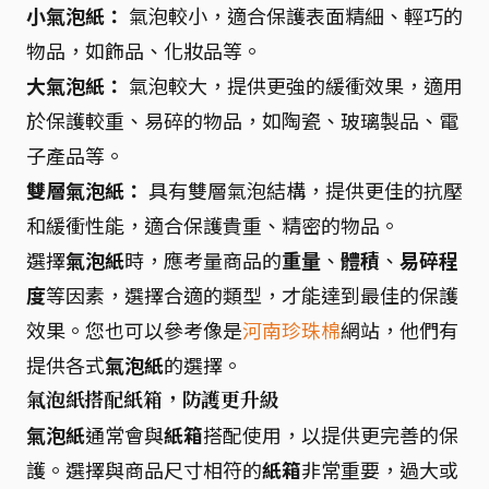
小氣泡紙：
氣泡較小，適合保護表面精細、輕巧的
物品，如飾品、化妝品等。
大氣泡紙：
氣泡較大，提供更強的緩衝效果，適用
於保護較重、易碎的物品，如陶瓷、玻璃製品、電
子產品等。
雙層氣泡紙：
具有雙層氣泡結構，提供更佳的抗壓
和緩衝性能，適合保護貴重、精密的物品。
選擇
氣泡紙
時，應考量商品的
重量
、
體積
、
易碎程
度
等因素，選擇合適的類型，才能達到最佳的保護
效果。您也可以參考像是
河南珍珠棉
網站，他們有
提供各式
氣泡紙
的選擇。
氣泡紙搭配紙箱，防護更升級
氣泡紙
通常會與
紙箱
搭配使用，以提供更完善的保
護。選擇與商品尺寸相符的
紙箱
非常重要，過大或