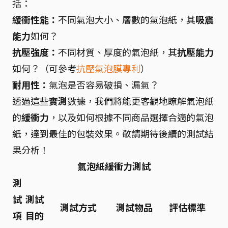
括：
緩衝性能：
不同氣泡大小、層數的氣泡紙，其
吸震
能力
如何？
抗壓強度：
不同材質、厚度的氣泡紙，其
抗壓能力
如何？（可參考
抗壓氣泡膜專利
）
耐用性：
氣泡是否容易破損、漏氣？
透過這些
實測
數據，我們將能更客觀地瞭解氣泡紙
的
緩衝力
，以及如何根據不同商品選擇合適的氣泡
紙，達到最佳的包裝效果。敬請期待後續的測試結
果分析！
氣泡紙緩衝力測試
測
試
測試
測試方式
測試物品
評估標準
項
目的