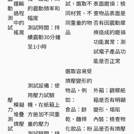
運輸
試，選取不
表面磨損：檢
動
的震動頻率和
過程
同材質、不
查物品表面是
測
幅度
中的
同重量的物
否有因震動摩
試
測試時間：持
搖晃
品
擦造成的磨損
續震動30分鐘
功能異常：測
至1小時
試電子產品功
能是否正常
選取容易受
擠壓變形的
測試設備：使
物品，例
外箱：觀察紙
用壓力試驗
壓
如：
箱是否有明顯
模擬
機，在紙箱上
力
食品：餅
變形、塌陷
堆疊
方施加不同重
測
乾、麵條
內裝：檢查物
擠壓
量的壓力
試
化妝品：粉
品是否有擠壓
測試時間：持