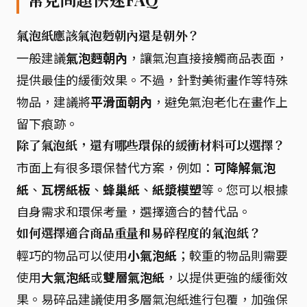
氣泡紙應該氣泡麪朝內還是朝外？
一般建議
氣泡麪朝內
，讓氣泡直接接觸商品表面，
提供最佳的緩衝效果。不過，針對美術畫作等特殊
物品，建議將
平滑面朝內
，避免氣泡老化在畫作上
留下痕跡。
除了氣泡紙，還有哪些環保的緩衝材料可以選擇？
市面上有很多環保替代方案，例如：
可降解氣泡
紙
、
瓦楞紙板
、
蜂巢紙
、
紙漿模塑
等。您可以根據
自身需求和環保考量，選擇適合的替代品。
如何選擇適合商品重量和易碎程度的氣泡紙？
輕巧的物品可以使用
小氣泡紙
；較重的物品則需要
使用
大氣泡紙
或
雙層氣泡紙
，以提供更強的緩衝效
果。易碎品建議使用多層氣泡紙進行包覆，加強保