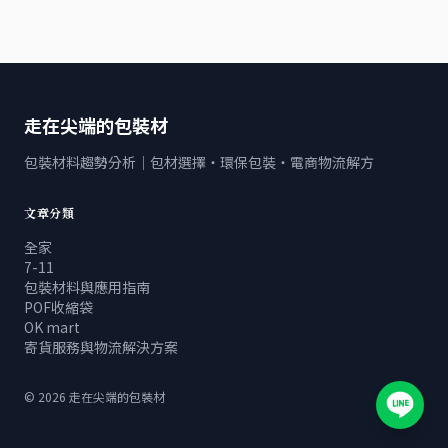
走在尖端的包裝材
包裝材料趨勢分析｜包材選擇・環保包裝・電商物流解方
文章分類
全家
7-11
包裝材料與應用指南
POF收縮袋
OK mart
寄貨服務與物流解決方案
©
2026
走在尖端的包裝材