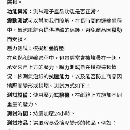
磨損。
功能異常：
測試電子產品功能是否正常。
震動測試
可以幫助我們瞭解，在長時間的運輸過程
中，氣泡紙能否提供持續的保護，避免商品因
震動
而受損。
壓力測試：模擬堆疊擠壓
在倉儲和運輸過程中，包裹經常會被堆疊在一起，
承受來自上方的
壓力
。
壓力測試
旨在模擬這種情
況，檢測氣泡紙的
抗壓能力
，以及能否防止商品因
擠壓
而變形或損壞。測試方式如下：
測試設備：
使用
壓力試驗機
，在紙箱上方施加不同
重量的壓力。
測試時間：
持續加壓24小時。
測試物品：
選取容易受擠壓變形的物品，例如：