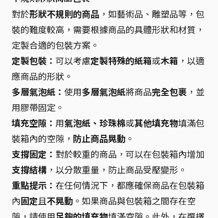
對於
形狀不規則的商品
，如藝術品、雕塑品等，包
裝的難度較高，需要根據商品的具體形狀和材質，
定製合適的包裝方案。
定製包裝：
可以考慮
定製特殊的紙箱
或
木箱
，以適
應商品的形狀。
多層氣泡紙：
使用
多層氣泡紙
將商品
完全包裹
，並
用膠帶固定。
填充空隙：
用
氣泡紙、珍珠棉
或
其他填充物
填滿包
裝箱內的空隙，
防止商品晃動
。
支撐固定：
對於較重的商品，可以在包裝箱內增加
支撐結構
，以分散重量，防止商品受壓變形。
重點提示：
在任何情況下，都應確保商品在包裝箱
內
固定
且
不晃動
。如果商品與包裝箱之間存在空
隙，請使用
足夠的填充物
填滿空隙。此外，在選擇