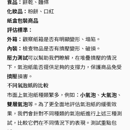
食品：
餅乾、麵條
化妝品：
粉餅、口紅
紙盒包裝商品
評估標準：
外箱：
觀察紙箱是否有明顯變形、塌陷。
內裝：
檢查物品是否有擠壓變形、破損。
壓力測試
可以幫助我們瞭解，在堆疊擠壓的情況
下，氣泡紙能否提供足夠的支撐力，保護商品免受
擠壓
損害。
不同氣泡紙的比較
市面上氣泡紙種類繁多，例如：
小氣泡
、
大氣泡
、
雙層氣泡
等。為了更全面地評估氣泡紙的緩衝效
果，我們會針對不同種類的氣泡紙進行上述三種測
試，比較它們在不同情況下的表現。測試重點包