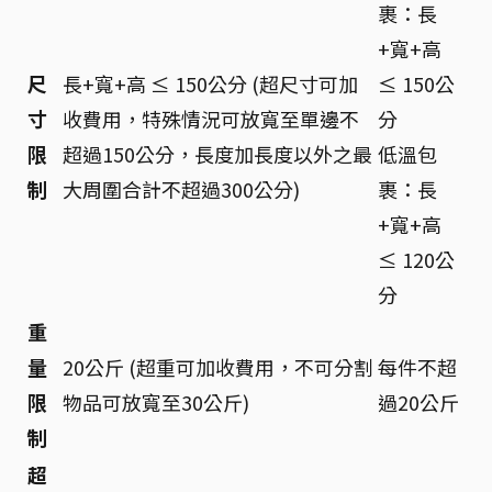
裹：長
+寬+高
尺
長+寬+高 ≤ 150公分 (超尺寸可加
≤ 150公
寸
收費用，特殊情況可放寬至單邊不
分
限
超過150公分，長度加長度以外之最
低溫包
制
大周圍合計不超過300公分)
裹：長
+寬+高
≤ 120公
分
重
量
20公斤 (超重可加收費用，不可分割
每件不超
限
物品可放寬至30公斤)
過20公斤
制
超