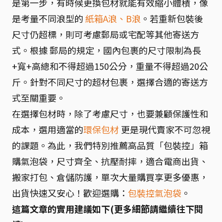
是第一步，有時候更換包材就能有效縮小體積，像
是考量不同浪型的
紙箱A浪、B浪
。若重新包裝後
尺寸仍超標，則可考慮郵局或宅配等其他寄送方
式。根據 郵局的規定，國內包裹的尺寸限制為長
+寬+高總和不得超過150公分，重量不得超過20公
斤。針對不同尺寸的超材包裹，選擇合適的寄送方
式至關重要。
在選擇包材時，除了考慮尺寸，也要兼顧保護性和
成本，選用適當的
環保包材
更是現代賣家不可忽視
的課題。為此，我們特別推薦高品質「包裝控」箱
購氣泡袋，尺寸齊全、抗壓耐摔，適合電商出貨、
搬家打包、倉儲防護，單次大量購買享更多優惠，
出貨快速又安心！歡迎選購：
包裝控氣泡袋
。
這篇文章的實用建議如下(更多細節請繼續往下閱