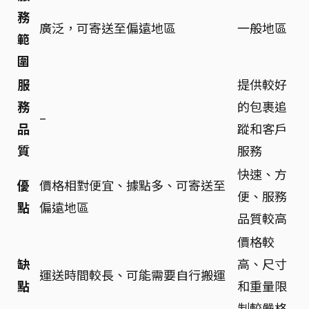
務
廣泛，可寄送至偏遠地區
一般地區
範
圍
服
提供較好
務
的包裹追
–
品
蹤和客戶
質
服務
快速、方
優
價格相對便宜、據點多、可寄送至
便、服務
點
偏遠地區
品質較高
價格較
缺
高、尺寸
運送時間較長、可能需要自行搬運
點
和重量限
制較嚴格