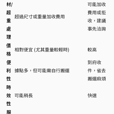
材/
可能加收
超
費用或拒
超過尺寸或重量加收費用
重
收，建議
處
事先洽詢
理
價
相對便宜 (尤其重量較輕時)
較高
格
便
到府收
利
據點多，但可能需自行搬運
件，省去
性
搬運麻煩
時
效
可能稍長
快速
性
服