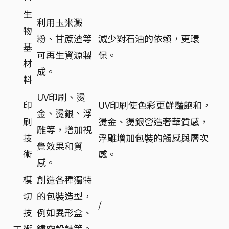
生
利用玉米澱
物
粉、甘蔗渣等
減少對石油的依賴，更環
基
可再生資源製
保。
材
成。
料
UV印刷、燙
印
UV印刷使色彩更鮮豔飽和，
金、燙銀、浮
刷
燙金、燙銀營造奢華質感，
雕等，增加視
技
浮雕增加包裝的觸感與層次
覺效果和質
術
感。
感。
模
創造各種獨特
切
的包裝造型，
/
技
例如異形盒、
術
鏤空設計等。