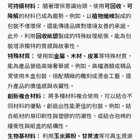
可持續材料：
隨著環保意識抬頭，使用
可回收、可
降解
的材料已成為趨勢。例如，以
植物纖維
製成的
包裝不僅環保，還能傳達品牌對環境友善的承諾。
此外，利用
回收紙漿
製成的特殊紋理紙張，能為包
裝增添獨特的質感與故事性。
特殊材質：
使用如
金屬、木材、皮革
等特殊材質，
能為產品營造高端奢華感。例如，高檔酒類或精品
常使用木盒包裝，搭配精緻的雕刻或燙金工藝，提
升產品的價值感與收藏性。
創新複合材料：
將多種材料複合使用，可以結合不
同材料的優點，創造出性能更佳的包裝。例如，結
合紙材的易印刷性與塑膠的防潮性，或結合泡棉的
緩衝性與紙盒的結構性。
生物基材料：
利用
玉米澱粉、甘蔗渣
等可再生資源