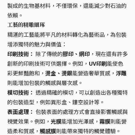
製成的生物基材料，不僅環保，還能減少對石油的
依賴。
工藝的精雕細琢
精湛的工藝能將平凡的材料轉化為藝術品，為包裝
增添獨特的魅力與價值：
印刷技術：
除了傳統的
膠印、網印
，現在還有許多
創新的印刷技術可供選擇。例如，
UV印刷
能使色
彩更鮮豔飽和，
燙金、燙銀
能營造奢華質感，
浮雕
則能增加包裝的觸感與層次感。
模切技術：
透過精確的模切，可以創造出各種獨特
的包裝造型，例如異形盒、鏤空設計等。
表面處理：
包裝表面的處理方式會直接影響觸感與
視覺效果。例如，
光膜
能增加光澤感，
霧膜
則能營
造柔和質感，
觸感膜
則能帶來獨特的觸覺體驗。