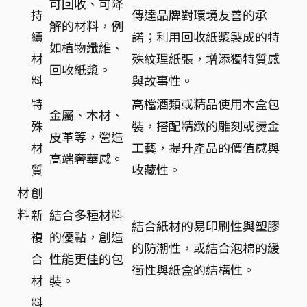
可回收、可降
持
傳達品牌對環境友善的承
解的材料，例
續
諾；利用回收紙漿製成的特
如植物纖維、
材
殊紋理紙張，增添獨特質感
回收紙漿。
料
與故事性。
特
高檔酒類或精品使用木盒包
金屬、木材、
殊
裝，搭配精緻的雕刻或燙金
皮革等，營造
材
工藝，提升產品的價值感與
高端奢華感。
質
收藏性。
材
創
料
新
結合多種材料
結合紙材的易印刷性與塑膠
複
的優點，創造
的防潮性，或結合泡棉的緩
合
性能更佳的包
衝性與紙盒的結構性。
材
裝。
料