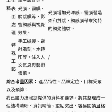
工
藝
表
光膜、霧膜、
光膜增加光澤感，霧膜營造
面
觸感膜等，影
柔和質感，觸感膜帶來獨特
處
響觸感與視覺
的觸覺體驗。
理
效果。
手工縫製、雷
特
射鵰刻、水轉
殊
印等，注入人
/
工
文氣息與藝術
藝
價值。
綜合考量因素：
產品特性、品牌定位、目標受眾
以及預算。
我已盡力按照您提供的資料和要求，將其整理成一
個結構清晰、資訊精簡、重點突出、容易閱讀且格