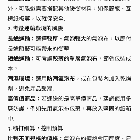
外，可能還需要搭配其他緩衝材料，如保麗龍、瓦
楞紙板等，以確保安全.
2. 考量運輸環境的風險
長途運輸：
選擇
較厚、氣泡較大
的氣泡布，以應付
長途顛簸可能帶來的衝擊.
短途運輸：
可考慮
較薄的單層氣泡布
，節省包裝成
本。
潮濕環境：
選用
防潮氣泡布
，或在包裝內加入乾燥
劑，避免產品受潮.
高價值商品：
若運送的是高單價商品，建議使用多
層防護，例如先用氣泡布包裹，再放入堅固的紙箱
中.
3. 精打細算，控制預算
比較不同規格的價格：
氣泡布的價格會因厚度、尺