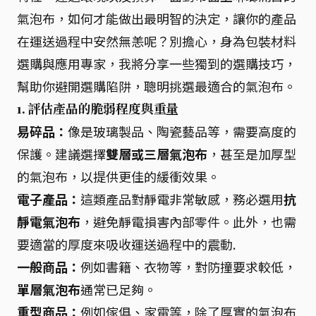
氣泡布，如何才能做出最明智的決定，讓你的產品
在運送過程中安然無恙呢？別擔心，身為包裝材料
選購與應用專家，我將分享一些獨到的選購技巧，
幫助你避開選購陷阱，聰明挑選最適合的氣泡布。
1. 評估產品的脆弱程度與重量
易碎品：
像是玻璃製品、陶瓷藝品等，需要高度的
保護。建議選擇
雙層或三層氣泡布
，甚至是加厚型
的氣泡布，以提供更佳的緩衝效果。
電子產品：
這類產品對靜電非常敏感，務必選用
抗
靜電氣泡布
，避免靜電損害內部零件。此外，也需
要適當的厚度來吸收運送過程中的震動.
一般商品：
例如書籍、衣物等，對防撞要求較低，
單層氣泡布
通常已足夠。
重型商品：
例如傢俱、家電等，除了厚實的氣泡布