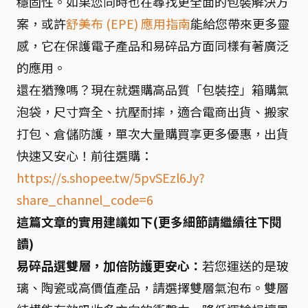
穩固性。如果您同時也在尋找更全面的包裝解決方
案，或許
舒美布 (EPE) 應用指南
能給您帶來更多靈
感，它在保護電子產品和易碎品方面同樣有著廣泛
的應用。
還在猶豫嗎？現在就選購高品質「包裝控」箱購氣
泡袋，尺寸齊全、抗壓耐摔，適合電商出貨、搬家
打包、倉儲防護，單次大量購買享更多優惠，出貨
快速又安心！前往選購：
https://s.shopee.tw/5pvSEzl6Jy?
share_channel_code=6
這篇文章的實用建議如下(更多細節請繼續往下閱
讀)
易碎品選雙層，加倍防護更安心：
若您運送的是玻
璃、陶瓷或高價值產品，請選擇雙層氣泡布。雙層