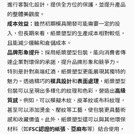
進行客製化設計，提供全方位的保護，並提升產品
的整體美觀度。
成本效益：
雖然初期模具開發可能需要一定的投
入，但長期來看，紙漿塑型的生產成本相對較低，
且能減少運輸和倉儲成本。
品牌形象提升：
採用紙漿塑型包裝，能向消費者傳
達企業對環保的承諾，提升品牌形象和競爭力。
特別是針對高端紅酒，紙漿塑型更能展現其獨特的
魅力。透過精巧的
模具設計
和
表面處理
，紙漿塑型
包裝可以呈現出多樣化的紋理和色彩，營造出
高級
質感
。例如，可以模擬木紋、皮革紋或布料紋理，
甚至可以添加燙金、壓紋等工藝，使包裝更具藝術
感和收藏價值。此外，紙漿塑型還可以與其他環保
材料（如
FSC認證的紙張
、
亞麻布
等）結合使用，