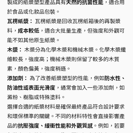
製成的紙漿塑型產品具有
天然的抗菌性能
，適合用
於食品或化妝品包裝。
瓦楞紙漿：
瓦楞紙漿是回收瓦楞紙箱後的再製漿
料，
成本較低
，適合大批量生產，但強度和外觀可
能不如其他原生紙漿。
木漿：
木漿分為化學木漿和機械木漿。化學木漿纖
維較長，強度高；機械木漿則保留了較多的木質
素，顏色偏黃，強度稍遜。
添加劑：
為了改善紙漿塑型的性能，例如
防水性、
防油性或表面光滑度
，通常會加入一些添加劑，如
澱粉、樹脂或特殊塗料。
選擇合適的紙漿材料是確保最終產品符合設計要求
和環保標準的關鍵。不同的材料特性會直接影響產
品的
抗壓強度、緩衝性能和外觀質感
。例如，若要