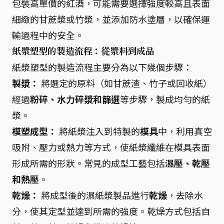
包裝高單價的紅酒，可能需要選擇強度較高且表面
細緻的甘蔗漿或竹漿，並添加防水塗層，以確保運
輸過程中的安全。
紙漿塑型的製造流程：從漿料到成品
紙漿塑型的製造流程主要分為以下幾個步驟：
製漿：
將選定的原料（如甘蔗渣、竹子或回收紙）
經過
粉碎、水力碎漿和篩選
等步驟，製成均勻的紙
漿。
模塑成型：
將紙漿注入到特製的
模具
中，利用真空
吸附、壓力或熱力等方式，使紙漿纖維在模具表面
形成所需的形狀。常見的成型工藝包括
濕壓、乾壓
和熱壓
。
乾燥：
將成型後的濕紙漿製品進行
乾燥
，去除水
分，使其定型並達到所需的強度。乾燥方式包括自