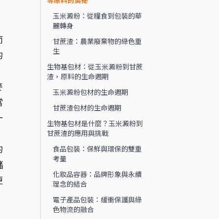
等原料的奧祕
玉米澱粉：從糧食到包裝的華
麗轉身
而
甘蔗渣：農業廢棄物的綠色重
生
的
生物基包材：從玉米澱粉到甘蔗
渣，原料的生命週期
麥
玉米澱粉包材的生命週期
當
甘蔗渣包材的生命週期
一
生物基包材是什麼？玉米澱粉到
甘蔗渣的應用與挑戰
的
食品包裝：保鮮與環保的雙重
考量
儲
化妝品容器：品牌形象與永續
更
理念的結合
電子產品包裝：緩衝保護與綠
色物流的融合