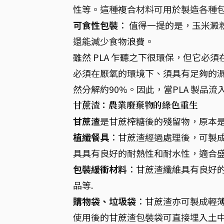
性等。這種複合材料可用於製造各種
可食性包裝
： 值得一提的是，玉米澱
還能減少食物浪費。
雖然 PLA 乍聽之下很環保，但它
必須在厭氧的環境下、須具有足夠的濕度
然分解約90%。因此，當PLA 製品
甘蔗渣：農業廢棄物的綠色重生
甘蔗渣
是甘蔗榨糖後的殘留物，原本
植纖餐具
：甘蔗渣經過處理後，可製
具具有良好的耐熱性和耐水性，適合
包裝緩衝材料
：甘蔗渣纖維具有良好
品等.
購物袋、垃圾袋
：甘蔗渣亦可製成輕
使用後的甘蔗渣包裝袋可直接埋入土