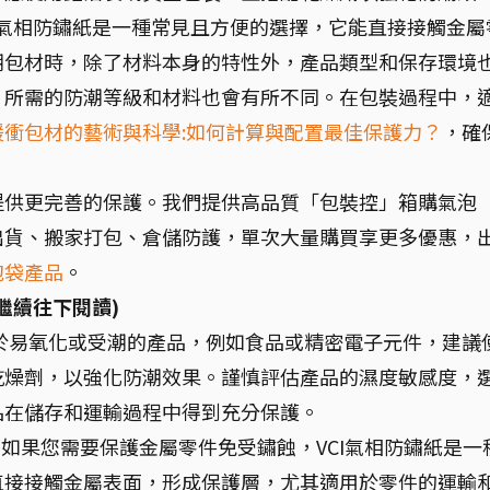
I氣相防鏽紙是一種常見且方便的選擇，它能直接接觸金屬
潮包材時，除了材料本身的特性外，產品類型和保存環境
，所需的防潮等級和材料也會有所不同。在包裝過程中，
緩衝包材的藝術與科學:如何計算與配置最佳保護力？
，確
提供更完善的保護。我們提供高品質「包裝控」箱購氣泡
出貨、搬家打包、倉儲防護，單次大量購買享更多優惠，
泡袋產品
。
繼續往下閱讀)
於易氧化或受潮的產品，例如食品或精密電子元件，建議
乾燥劑，以強化防潮效果。謹慎評估產品的濕度敏感度，
品在儲存和運輸過程中得到充分保護。
如果您需要保護金屬零件免受鏽蝕，VCI氣相防鏽紙是一
直接接觸金屬表面，形成保護層，尤其適用於零件的運輸