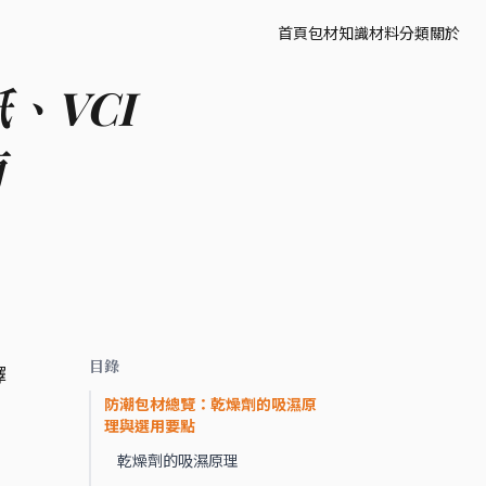
首頁
包材知識
材料分類
關於
、VCI
南
目錄
擇
防潮包材總覽：乾燥劑的吸濕原
理與選用要點
乾燥劑的吸濕原理