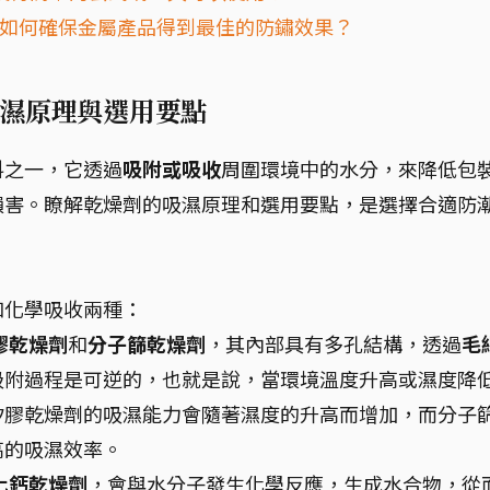
我該如何確保金屬產品得到最佳的防鏽效果？
濕原理與選用要點
料之一，它透過
吸附或吸收
周圍環境中的水分，來降低包
損害。瞭解乾燥劑的吸濕原理和選用要點，是選擇合適防
和化學吸收兩種：
膠乾燥劑
和
分子篩乾燥劑
，其內部具有多孔結構，透過
毛
吸附過程是可逆的，也就是說，當環境溫度升高或濕度降
矽膠乾燥劑的吸濕能力會隨著濕度的升高而增加，而分子
高的吸濕效率。
化鈣乾燥劑
，會與水分子發生化學反應，生成水合物，從