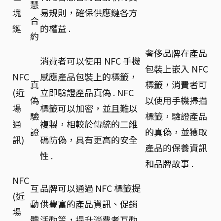
慧
塊
易規則，確保供應鏈各方
合
鏈
的權益 .
約
奢侈品牌在產品
消費者可以使用 NFC 手機
包裝上嵌入 NFC
NFC
感應產品包裝上的標籤，
真
標籤，消費者可
(近
立即驗證產品真偽 . NFC
偽
以使用手機掃描
場
標籤可以加密，並且難以
驗
標籤，驗證產品
通
複製，相較於傳統的二維
證
的真偽，並獲取
訊)
碼防偽，具有更高的安全
產品的保養資訊
性 .
和品牌故事 .
NFC
互
品牌可以通過 NFC 標籤提
(近
動
供豐富的產品資訊、促銷
場
體
活動等，提升消費者互動