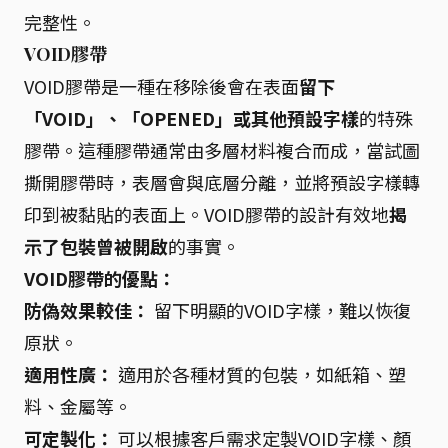
完整性。
VOID膠帶
VOID膠帶是一種在移除後會在表面
留下
「VOID」、「OPENED」或其他預設字樣
的特殊
膠帶。這種膠帶通常由多層材料複合而成，當試圖
撕開膠帶時，表層會與底層分離，並將預設字樣轉
印到被黏貼的表面上。VOID膠帶的設計有效地
揭
示了包裝曾被開啟
的事實。
VOID膠帶的優點：
防偽效果較佳：
留下明顯的VOID字樣，難以恢復
原狀。
適用性廣：
適用於各種材質的包裝，如紙箱、塑
料、金屬等。
可定製化：
可以根據客戶需求定製VOID字樣、顏