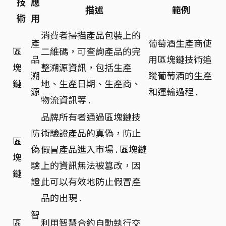
技
應
描述
範例
術
用
消費者掃描產品包裝上的
產
葡萄酒生產商使
區
二維碼，可查詢產品的完
品
用區塊鏈技術追
塊
整溯源資訊，包括生產
溯
蹤葡萄酒的生產
鏈
地、生產日期、生產商、
源
和運輸過程 .
物流資訊等 .
品牌所有者通過區塊鏈技
防
術驗證產品的真偽，防止
區
偽
假冒產品進入市場 . 區塊鏈
塊
驗
上的資訊無法被篡改，因
鏈
證
此可以有效地防止假冒產
品的出現 .
智
區
利用智慧合約自動執行交