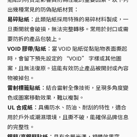
出幾種常見的防偽貼紙材質：
易碎貼紙
：此類貼紙採用特殊的易碎材料製成，一
旦撕開就會破損，無法完整轉移。常用於封口或需
要防拆的產品包裝上。
VOID 膠帶/貼紙
：當 VOID 貼紙從黏貼物表面撕起
時，會留下預先設定的 “VOID” 字樣或其他圖
案，且無法復原。這能有效防止產品被開封或內容
物被掉包。
雷射標籤貼紙
：結合雷射全像技術，呈現多角度變
色或圖案移動效果，難以複製。
UL 合成紙
：具備防水、防油、耐刮的特性，適合
用於戶外或潮濕環境，且撕不破，能確保品牌信息
的完整性。
銀龍/亮銀龍貼紙
：具有金屬光澤，視覺效果突