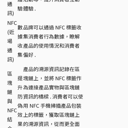
通
驗
體驗 .
訊)
NFC
數
品牌可以通過 NFC 標籤收
(近
據
集消費者行為數據，瞭解
場
收
產品的使用情況和消費者
通
集
偏好 .
訊)
產品的溯源資訊記錄在區
區
提
塊鏈上，並將 NFC 標籤作
塊
升
為連接產品實物與區塊鏈
鏈
防
資訊的橋樑 . 消費者可以使
與
偽
用 NFC 手機掃描產品包裝
NFC
效
上的標籤，獲取區塊鏈上
結
果
的溯源資訊，從而更全面