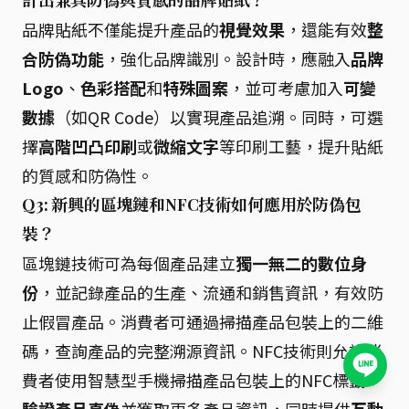
計出兼具防偽與質感的品牌貼紙？
品牌貼紙不僅能提升產品的
視覺效果
，還能有效
整
合防偽功能
，強化品牌識別。設計時，應融入
品牌
Logo
、
色彩搭配
和
特殊圖案
，並可考慮加入
可變
數據
（如QR Code）以實現產品追溯。同時，可選
擇
高階凹凸印刷
或
微縮文字
等印刷工藝，提升貼紙
的質感和防偽性。
Q3: 新興的區塊鏈和NFC技術如何應用於防偽包
裝？
區塊鏈技術可為每個產品建立
獨一無二的數位身
份
，並記錄產品的生產、流通和銷售資訊，有效防
止假冒產品。消費者可通過掃描產品包裝上的二維
碼，查詢產品的完整溯源資訊。NFC技術則允許消
費者使用智慧型手機掃描產品包裝上的NFC標籤，