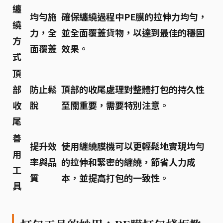
纏
均勻施
確保纏繞過程中PE膜的拉伸力均勻，
繞
力，全
並全面覆蓋貨物，以達到最佳的穩固
方
面覆蓋
效果。
式
頂
部
防止鬆
頂部的收尾處理對整體打包的持久性
收
脫
至關重要，需要特別注意。
尾
善
提升效
使用纏繞膜機可以更輕鬆地實現均勻
用
率與品
的拉伸和緊密的纏繞，節省人力成
工
質
本，並提高打包的一致性。
具