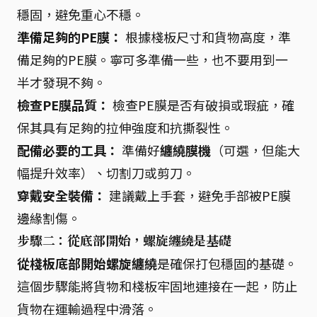
穩固，避免重心不穩。
準備足夠的PE膜：
根據棧板尺寸和貨物高度，準
備足夠的PE膜。寧可多準備一些，也不要用到一
半才發現不夠。
檢查PE膜品質：
檢查PE膜是否有破損或瑕疵，確
保其具有足夠的拉伸強度和抗撕裂性。
配備必要的工具：
準備好
纏繞膜機
（可選，但能大
幅提升效率）、切割刀或剪刀。
穿戴安全裝備：
建議戴上手套，避免手部被PE膜
邊緣割傷。
步驟二：從底部開始，螺旋纏繞是基礎
從棧板底部開始螺旋纏繞
是確保打包穩固的基礎。
這個步驟能將貨物和棧板牢固地連接在一起，防止
貨物在運輸過程中滑落。