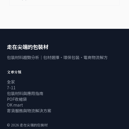
走在尖端的包裝材
包裝材料趨勢分析｜包材選擇・環保包裝・電商物流解方
文章分類
全家
7-11
包裝材料與應用指南
POF收縮袋
OK mart
寄貨服務與物流解決方案
©
2026
走在尖端的包裝材