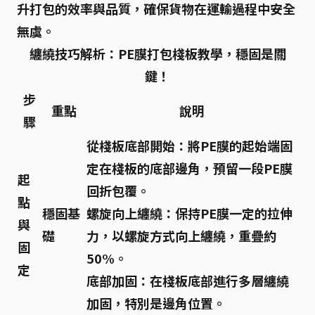
升打包的效率與品質，確保貨物在運輸過程中安全
無虞。
纏繞技巧解析：PE膜打包棧板教學，穩固是關
鍵！
步
重點
說明
驟
從棧板底部開始：將PE膜的起始端固
定在棧板的底部邊角，預留一段PE膜
起
回折包覆。
點
穩固基
螺旋向上纏繞：保持PE膜一定的拉伸
與
礎
力，以螺旋方式向上纏繞，重疊約
固
50%。
定
底部加固：在棧板底部進行多層纏繞
加固，特別是邊角位置。