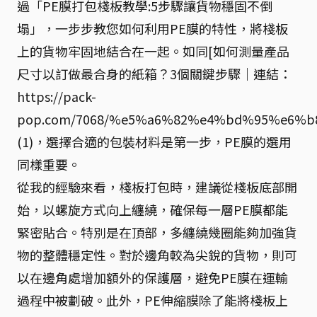
過「PE膜打包棧板教學:5步驟讓貨物穩固不倒
塌」，一步步教您如何利用PE膜的特性，將棧板
上的貨物牢固地結合在一起。如同[如何測量產品
尺寸以訂做最合身的紙箱？3個關鍵步驟｜連結：
https://pack-
pop.com/7068/%e5%a6%82%e4%bd%95%e6
(1)，選擇合適的包裝材料是第一步，PE膜的選用
同樣重要。
從我的經驗來看，棧板打包時，建議從棧板底部開
始，以螺旋方式向上纏繞，確保每一層PE膜都能
緊密貼合。特別是在頂部，多纏繞幾圈能夠加強貨
物的整體穩定性。對於邊角較為尖銳的貨物，則可
以在邊角處增加額外的保護層，避免PE膜在運輸
過程中被劃破。此外，PE伸縮膜除了能將棧板上