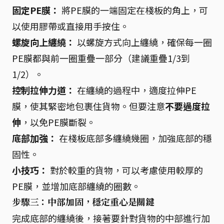
固定PE膜：
將PE膜的一端固定在棧板的角上，可
以使用膠帶或直接用手按住。
螺旋向上纏繞：
以螺旋方式向上纏繞，確保每一圈
PE膜都與前一圈重疊一部分（建議重疊1/3到
1/2）。
控制拉伸力道：
在纏繞的過程中，適度拉伸PE
膜，使其緊密地包裹住貨物。但要注意
不要過度拉
伸
，以免PE膜斷裂。
底部加強：
在棧板底部多纏繞幾圈，加強底部的穩
固性。
小技巧：
對於較重的貨物，可以考慮使用較厚的
PE膜，並增加底部纏繞的圈數。
步驟三：中部加固，穩定重心是關鍵
完成底部的纏繞後，接著要針對貨物的中部進行加