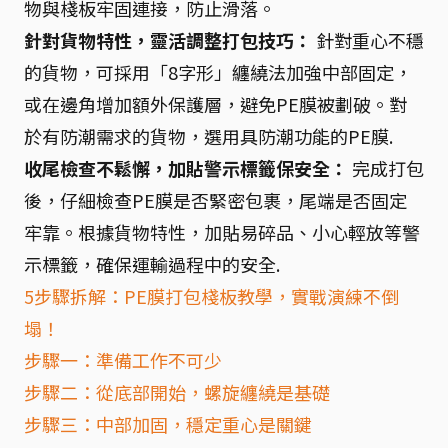
物與棧板牢固連接，防止滑落。
針對貨物特性，靈活調整打包技巧：
針對重心不穩
的貨物，可採用「8字形」纏繞法加強中部固定，
或在邊角增加額外保護層，避免PE膜被劃破。對
於有防潮需求的貨物，選用具防潮功能的PE膜.
收尾檢查不鬆懈，加貼警示標籤保安全：
完成打包
後，仔細檢查PE膜是否緊密包裹，尾端是否固定
牢靠。根據貨物特性，加貼易碎品、小心輕放等警
示標籤，確保運輸過程中的安全.
5步驟拆解：PE膜打包棧板教學，實戰演練不倒
塌！
步驟一：準備工作不可少
步驟二：從底部開始，螺旋纏繞是基礎
步驟三：中部加固，穩定重心是關鍵