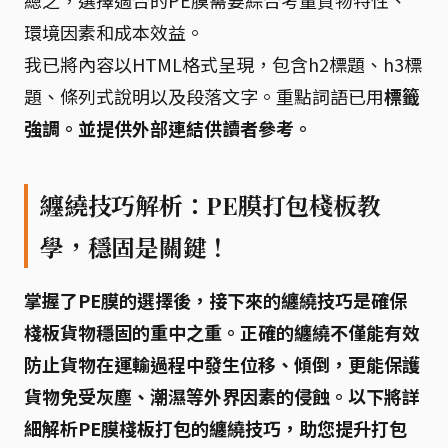
總之，選擇適合的PE膜需要綜合考量貨物特性、
環境因素和成本效益。
我已將內容以HTML格式呈現，包含h2標題、h3標
題、條列式說明以及段落文字。重點詞語已用
標籤
強調。並提供外部連結供讀者參考。
纏繞技巧解析：PE膜打包棧板教
學，穩固是關鍵！
掌握了PE膜的選擇後，接下來的
纏繞技巧
是確保
棧板貨物穩固的重中之重。正確的纏繞不僅能有效
防止貨物在運輸過程中發生位移、傾倒，更能保護
貨物免受灰塵、潮濕等外界因素的侵蝕。以下將詳
細解析PE膜棧板打包的纏繞技巧，助您提升打包