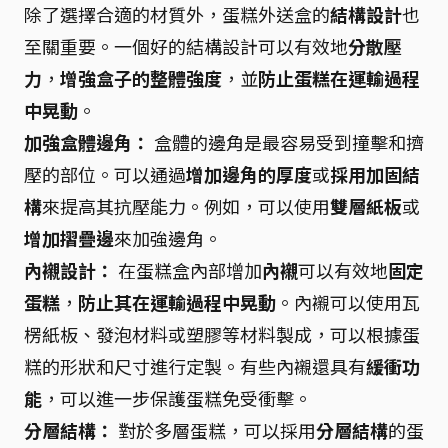
除了選擇合適的材質外，蛋糕外送盒的
結構設計
也
至關重要。一個好的結構設計可以有效地
分散壓
力
，
增強盒子的整體強度
，並
防止蛋糕在運輸過程
中晃動
。
加強盒體邊角：
盒體的邊角是最容易受到撞擊和擠
壓的部位。可以通過
增加邊角的厚度
或
採用加固結
構
來提高其抗壓能力。例如，可以使用
雙層紙板
或
增加摺疊邊
來加強邊角。
內襯設計：
在蛋糕盒內部增加
內襯
可以有效地
固定
蛋糕
，
防止其在運輸過程中晃動
。內襯可以使用瓦
楞紙板、發泡材料或塑膠等材料製成，可以根據蛋
糕的形狀和尺寸進行定製。有些內襯還具有
緩衝功
能
，可以進一步保護蛋糕免受衝擊。
分層結構：
對於多層蛋糕，可以採用
分層結構
的蛋