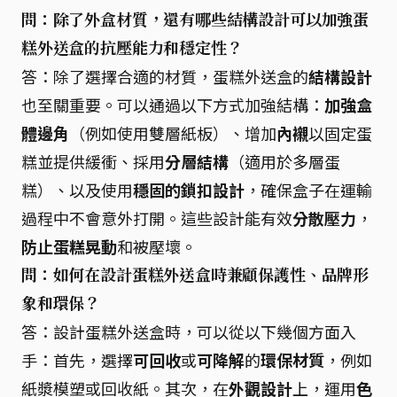
問：除了外盒材質，還有哪些結構設計可以加強蛋
糕外送盒的抗壓能力和穩定性？
答：除了選擇合適的材質，蛋糕外送盒的
結構設計
也至關重要。可以通過以下方式加強結構：
加強盒
體邊角
（例如使用雙層紙板）、增加
內襯
以固定蛋
糕並提供緩衝、採用
分層結構
（適用於多層蛋
糕）、以及使用
穩固的鎖扣設計
，確保盒子在運輸
過程中不會意外打開。這些設計能有效
分散壓力
，
防止蛋糕晃動
和被壓壞。
問：如何在設計蛋糕外送盒時兼顧保護性、品牌形
象和環保？
答：設計蛋糕外送盒時，可以從以下幾個方面入
手：首先，選擇
可回收
或
可降解
的
環保材質
，例如
紙漿模塑或回收紙。其次，在
外觀設計
上，運用
色