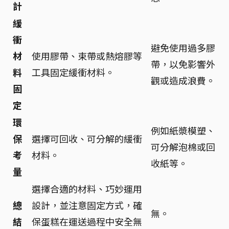
計
緩
衝
避免使用過多膠
材
使用膠帶、束帶或熱熔膠等
帶，以免影響外
料
工具固定緩衝材料。
觀或造成浪費。
固
定
環
例如紙漿模塑、
保
選擇可回收、可分解的緩衝
可分解泡棉或回
考
材料。
收紙等。
量
選擇合適的材料、巧妙運用
總
設計，並注意固定方式，確
無。
結
保蛋糕在運送過程中安全無