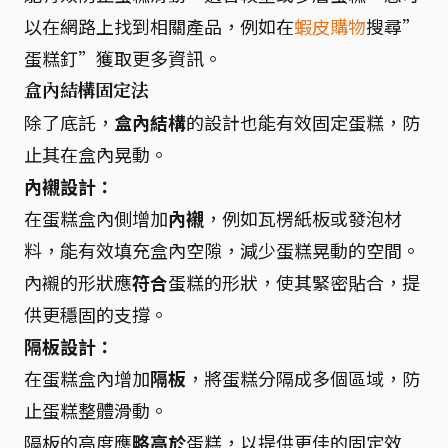
以在網路上找到相關產品，例如在
蝦皮購物
搜尋”
蛋糕釘”獲取更多資訊。
盒內結構固定法
除了底託，
盒內結構
的設計也能有效固定蛋糕，防
止其在盒內晃動。
內襯設計：
在蛋糕盒內側增加
內襯
，例如瓦楞紙板或發泡材
料，能有效填充盒內空隙，減少蛋糕晃動的空間。
內襯的形狀應
符合
蛋糕的形狀，使其緊密貼合，提
供更穩固的支撐。
隔板設計：
在蛋糕盒內增加
隔板
，將蛋糕分隔成多個區域，防
止蛋糕整體滑動。
隔板的高度應
略高於
蛋糕，以提供更佳的固定效