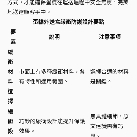
方式，才能確保蛋糕在運送過程中安全無虞，完美
地送達顧客手中。
蛋糕外送盒緩衝防護設計要點
要
說明
注意事項
素
緩
衝
材
市面上有多種緩衝材料，各
選擇合適的材料
料
有特性和適用範圍。
是關鍵。
選
擇
緩
無具體細節，原
衝
巧妙的緩衝設計能提升保護
文建議需有巧
設
效果。
思。