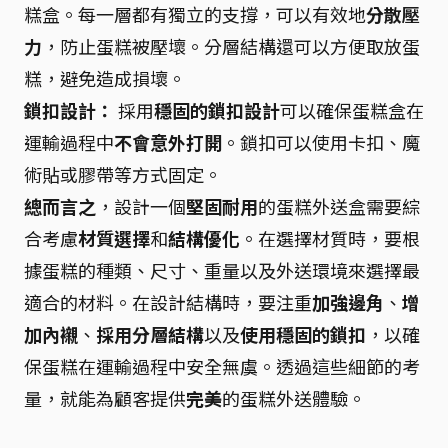
糕盒。每一層都有獨立的支撐，可以有效地
分散壓
力
，防止蛋糕被壓壞。分層結構還可以方便取放蛋
糕，避免造成損壞。
鎖扣設計：
採用
穩固的鎖扣設計
可以確保蛋糕盒在
運輸過程中
不會意外打開
。鎖扣可以使用卡扣、魔
術貼或膠帶等方式固定。
總而言之
，設計一個
堅固耐用
的蛋糕外送盒需要綜
合考慮
材質選擇
和
結構優化
。在選擇材質時，要根
據蛋糕的種類、尺寸、重量以及外送環境來選擇最
適合的材料。在設計結構時，要注重
加強邊角
、
增
加內襯
、
採用分層結構
以及
使用穩固的鎖扣
，以確
保蛋糕在運輸過程中安全無虞。透過這些細節的考
量，就能為顧客提供
完美
的蛋糕外送體驗。