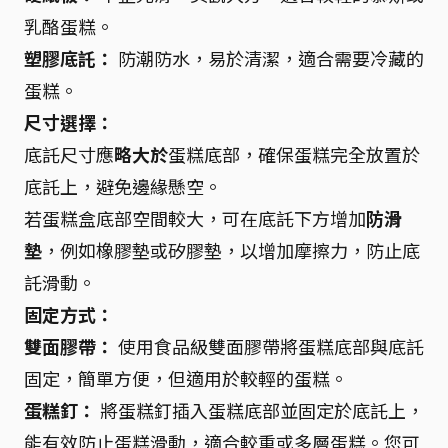
乳酪蛋糕。
塑膠底託：
防潮防水，易於清潔，適合需要冷藏的
蛋糕。
尺寸選擇：
底託尺寸應
略大於
蛋糕底部，確保蛋糕完全放置於
底託上，避免邊緣懸空。
若蛋糕盒底部空間較大，可在底託下方增加
防滑
墊
，例如橡膠墊或矽膠墊，以增加摩擦力，防止底
託滑動。
固定方式：
雙面膠帶：
使用食品級雙面膠帶將蛋糕底部與底託
固定，簡單方便，但適用於較輕的蛋糕。
蛋糕釘：
將蛋糕釘插入蛋糕底部並固定於底託上，
能有效防止蛋糕滑動，適合較重或多層蛋糕。您可