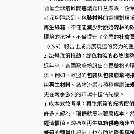
隨著全球
氣候變遷
議題日益嚴峻，企
者深切體認到，
包裝材料
的選擇對環
再生紙箱
，不僅能
減少對原始森林的
環境
的承諾，不僅提升了企業的
社會
（CSR）報告也成為展現這份努力的
2. 法規政策推動：綠色物流的必然趨
近年來，各國政府紛紛出台更嚴格的
求。例如，歐盟的
包裝與包裝廢棄物指令
用
再生材料
。該物流業者積極響應
法
更在競爭激烈的市場中搶佔先機。
3. 成本效益考量：再生紙箱的經濟價
許多人認為，
環保
就意味著
高成本
。
經濟價值
。透過與
再生紙箱供應商
建
紙箱
的
輕量化
設計，也有助於
降低運