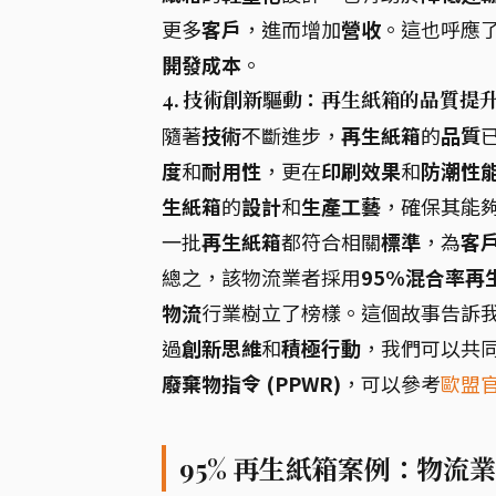
更多
客戶
，進而增加
營收
。這也呼應
開發成本
。
4. 技術創新驅動：再生紙箱的品質提
隨著
技術
不斷進步，
再生紙箱
的
品質
度
和
耐用性
，更在
印刷效果
和
防潮性
生紙箱
的
設計
和
生產工藝
，確保其能
一批
再生紙箱
都符合相關
標準
，為
客
總之，該物流業者採用
95%混合率再
物流
行業樹立了榜樣。這個故事告訴
過
創新思維
和
積極行動
，我們可以共
廢棄物指令 (PPWR)
，可以參考
歐盟
95% 再生紙箱案例：物流