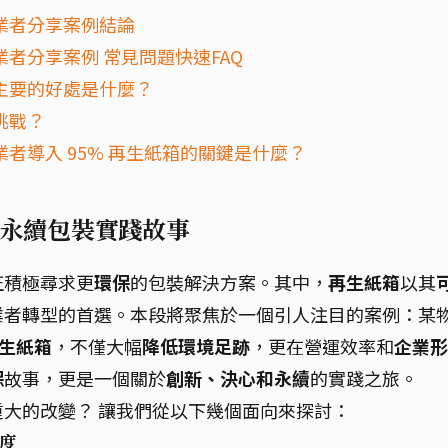
流業者分享案例結論
業者分享案例 常見問題快速FAQ
主要的好處是什麼？
挑戰？
者導入 95% 再生紙箱的關鍵是什麼？
的永續包裝實踐故事
正積極尋求更
環保
的包裝解決方案。其中，
再生紙箱
以其
業者轉型的首選。本段將聚焦於一個引人注目的案例：某
再生紙箱
，不僅大幅
降低環境足跡
，更在營運效率和
企業形
保
故事，更是一個關於
創新、決心和永續
的實踐之旅。
大的改變？ 讓我們從以下幾個面向來探討：
高度