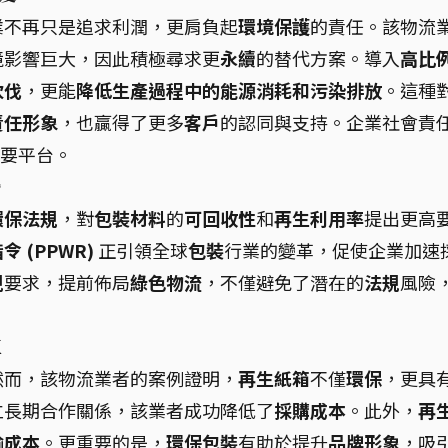
業不再只是追求利潤，更肩負起
環境保護
的責任。該物流
境影響巨大，因此積極尋求更
永續
的替代方案。導入
高比
砍伐
，更能
降低生產過程中的能源消耗和污染排放
。這種
責任形象
，也贏得了更多
客戶
的認同與支持。企業社會責
重要平台。
勢
環保法規
，對
包裝材料
的
可回收性
和
再生利用率
提出更高
 (PPWR)
正引領全球
包裝
行業的變革，促使企業加速
規
要求，提前佈局
綠色物流
，不僅避免了潛在的
法規
風險
值
然而，該物流業者的案例證明，
再生紙箱
不僅
環保
，更具
立長期合作關係，該業者成功降低了
採購成本
。此外，
再
輸成本
。更重要的是，
環保包裝
有助於提升
品牌形象
，吸