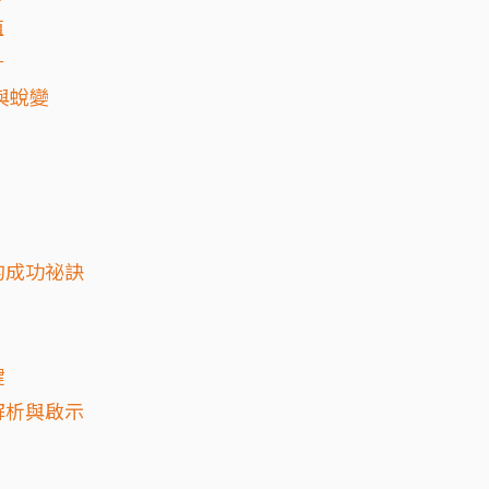
值
升
與蛻變
的成功祕訣
鍵
解析與啟示