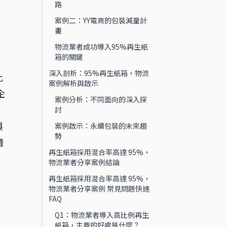
路
案例二：YY電商的包裝減量計
畫
降
物流業者成功導入95%再生紙
箱的關鍵
深入剖析：95%再生紙箱，物流
比
案例解析與啟示
企
案例分析：不同面向的深入探
討
與
案例啟示：永續包裝的未來趨
勢
潛
再生紙箱採用混合率高達 95%，
物流業者分享案例結論
再生紙箱採用混合率高達 95%，
物流業者分享案例 常見問題快速
FAQ
Q1：物流業者導入高比例再生
紙箱，主要的好處是什麼？