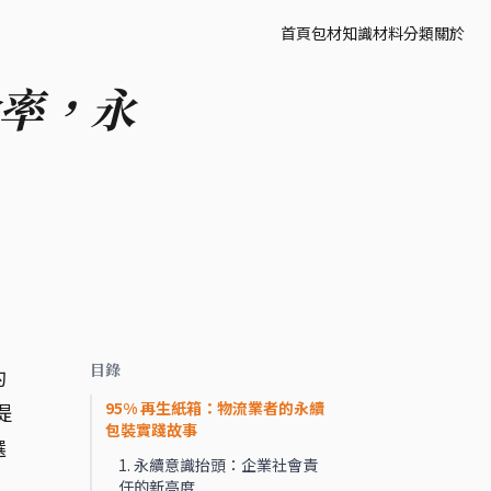
首頁
包材知識
材料分類
關於
合率，永
目錄
的
95% 再生紙箱：物流業者的永續
提
包裝實踐故事
選
1. 永續意識抬頭：企業社會責
任的新高度