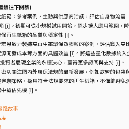
繼續往下閱讀)
再生紙箱：參考案例，主動與供應商洽談，評估自身物流需
紙箱 [i]。初期可從小規模試用開始，逐步擴大應用範圍，
再生紙箱的品質與穩定性 [i]。
參考宏恩致力製造高再生率環保塑膠粒的案例，評估導入高
源開發成本等方面的具體效益 [i]。將這些量化數據納入
投資者展現企業的永續決心，贏得更多認同與支持 [i]。
流：密切關注國內外環保法規的最新發展，例如歐盟的包裝
提前調整包裝策略，採用符合法規要求的再生紙箱，不僅能避免
搶佔先機 [i]。
實踐故事
高度
勢