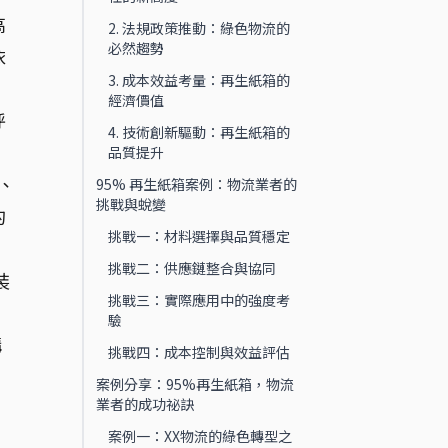
高
2. 法規政策推動：綠色物流的
必然趨勢
依
3. 成本效益考量：再生紙箱的
經濟價值
呼
4. 技術創新驅動：再生紙箱的
品質提升
、
95% 再生紙箱案例：物流業者的
挑戰與蛻變
的
挑戰一：材料選擇與品質穩定
挑戰二：供應鏈整合與協同
裝
挑戰三：實際應用中的強度考
驗
購
挑戰四：成本控制與效益評估
案例分享：95%再生紙箱，物流
業者的成功祕訣
案例一：XX物流的綠色轉型之