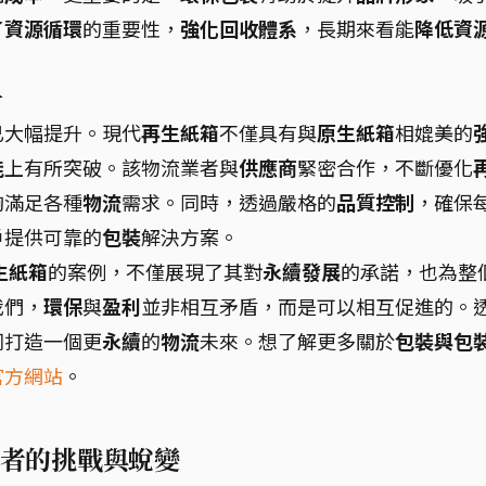
了
資源循環
的重要性，
強化回收體系
，長期來看能
降低資
升
已大幅提升。現代
再生紙箱
不僅具有與
原生紙箱
相媲美的
能
上有所突破。該物流業者與
供應商
緊密合作，不斷優化
夠滿足各種
物流
需求。同時，透過嚴格的
品質控制
，確保
戶
提供可靠的
包裝
解決方案。
生紙箱
的案例，不僅展現了其對
永續發展
的承諾，也為整
我們，
環保
與
盈利
並非相互矛盾，而是可以相互促進的。
同打造一個更
永續
的
物流
未來。想了解更多關於
包裝與包
官方網站
。
業者的挑戰與蛻變