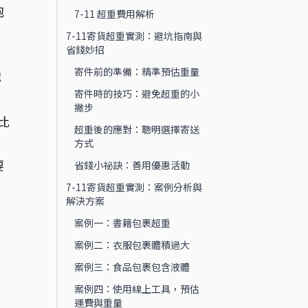
泡
7-11 超重費用解析
7-11寄貨超重實測：避坑指南與
省錢妙招
寄件前的準備：精準預估重量
認
寄件時的技巧：避免超重的小
撇步
比
超重後的應對：聰明選擇寄送
方式
要
省錢小祕訣：善用優惠活動
7-11寄貨超重實測：案例分析與
解決方案
案例一：書籍包裹超重
案例二：衣服包裹體積過大
案例三：食品包裹包含液體
案例四：使用線上工具，預估
運費與重量