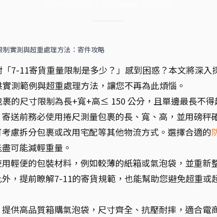
2025年1月26日
·
14
分鐘閱讀
·
5,564
字
量限制實測與超重處理方法：寄件攻略
對「7-11寄貨重量限制是多少？」感到困惑？本文將深入
提供實測範例與超重處理方法，讓您不再為此煩惱。
包裹的尺寸限制為長+寬+高≤ 150 公分，且單邊最長不得
公斤。寄送前務必使用捲尺測量包裹的長、寬、高，並用磅秤
可考慮拆分包裹或改用宅配等其他物流方式。選擇合適的
能盡可能減輕重量。
使用輕便的包裝材料，例如較薄的紙箱或氣泡袋，並重新
外，提前瞭解7-11的寄貨規範，也能幫助您避免超重或
」提供高品質箱購氣泡袋，尺寸齊全、抗壓耐摔，適合電