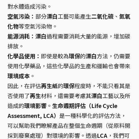
對水體造成污染。
空氣污染：
部分
漂白
工藝可能產生
二氧化硫
、
氮氧
化物
等空氣污染物。
能源消耗：
漂白
過程需要消耗大量的能源，增加碳
排放。
化學品使用：
即使是較為
環保
的
漂白
方法，仍需要
使用化學藥品，這些化學品的生產和運輸也會帶來
環境成本
。
因此，在評估
再生紙
的
環保
程度時，不能只看其是
否使用了
再生
材料，還需要考慮其
漂白
工藝以及所
造成的
環境影響
。
生命週期評估（Life Cycle
Assessment, LCA）
是一種科學化的評估方法，
可以幫助我們瞭解產品在整個生命週期（從原料開
採到廢棄處理）對環境的影響。透過
LCA
，我們可