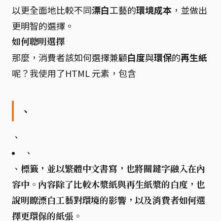
以更全面地比較不同
漂白
工藝的
環境成本
，並做出
更明智的選擇。
如何聰明選擇
那麼，消費者該如何選擇兼顧
白度
與
環保
的
再生紙
呢？我使用了HTML 元素，包含
、
、
、
、
標籤，並以繁體中文書寫，也將關鍵字融入在內
容中。內容除了比較
木漿紙
與
再生紙漿
的
白度
，也
說明瞭
漂白工藝
對環境的影響，以及消費者如何選
擇更環保的紙張。