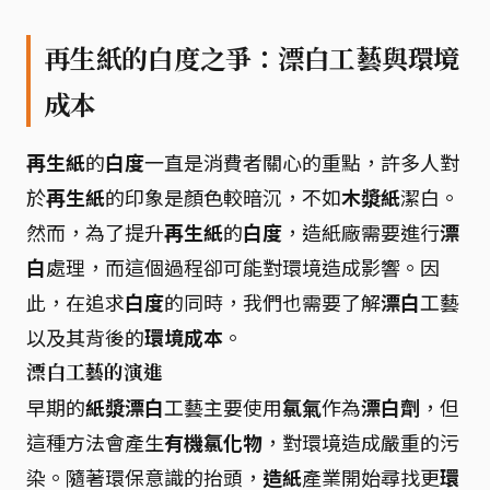
再生紙的白度之爭：漂白工藝與環境
成本
再生紙
的
白度
一直是消費者關心的重點，許多人對
於
再生紙
的印象是顏色較暗沉，不如
木漿紙
潔白。
然而，為了提升
再生紙
的
白度
，造紙廠需要進行
漂
白
處理，而這個過程卻可能對環境造成影響。因
此，在追求
白度
的同時，我們也需要了解
漂白
工藝
以及其背後的
環境成本
。
漂白工藝的演進
早期的
紙漿漂白
工藝主要使用
氯氣
作為
漂白劑
，但
這種方法會產生
有機氯化物
，對環境造成嚴重的污
染。隨著環保意識的抬頭，
造紙
產業開始尋找更
環