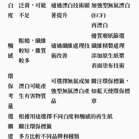
白
泛黃，可能
通過漂白技術顯
加強型無氯漂白
度
不足
著提升
(ECF)
再漂白
優質廢紙篩選
粗糙，纖維
觸
通過纖維處理技
纖維精製處理
較短，雜質
感
術改善
添加原生紙漿
較多
表面塗布技術
環
可選擇無氯或加
關注環保標籤，
保
漂白可能產
強型無氯漂白產
如藍天使環保標
考
生有害物質
品
章
量
選
根據用途選擇不同白度和觸感的再生紙
購
關注環保標籤
建
多方比較不同品牌和種類