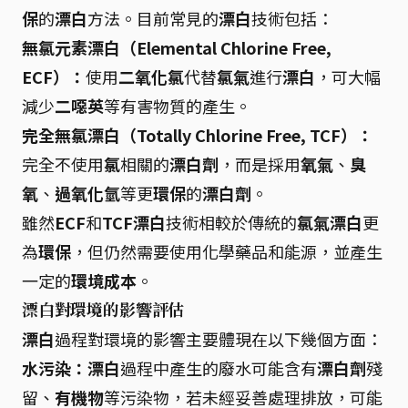
保
的
漂白
方法。目前常見的
漂白
技術包括：
無氯元素漂白（Elemental Chlorine Free,
ECF）：
使用
二氧化氯
代替
氯氣
進行
漂白
，可大幅
減少
二噁英
等有害物質的產生。
完全無氯漂白（Totally Chlorine Free, TCF）：
完全不使用
氯
相關的
漂白劑
，而是採用
氧氣
、
臭
氧
、
過氧化氫
等更
環保
的
漂白劑
。
雖然
ECF
和
TCF
漂白
技術相較於傳統的
氯氣漂白
更
為
環保
，但仍然需要使用化學藥品和能源，並產生
一定的
環境成本
。
漂白對環境的影響評估
漂白
過程對環境的影響主要體現在以下幾個方面：
水污染：
漂白
過程中產生的廢水可能含有
漂白劑
殘
留、
有機物
等污染物，若未經妥善處理排放，可能