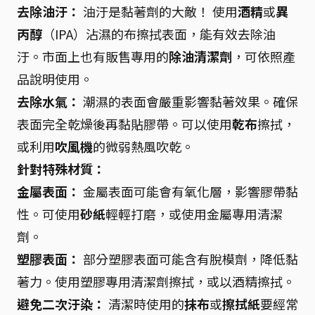
去除油汙：
油汙是黏著劑的大敵！ 使用
酒精
或
異
丙醇
（IPA）沾濕的布擦拭表面，能有效去除油
汙。市面上也有販售專用的
除油清潔劑
，可依照產
品說明使用。
去除水氣：
潮濕的表面會嚴重影響黏著效果。確保
表面完全乾燥後再黏貼膠帶。可以使用
乾布
擦拭，
或利用
吹風機
的微弱熱風吹乾。
針對特殊材質：
金屬表面：
金屬表面可能會有氧化層，影響膠帶黏
性。可使用
砂紙
輕輕打磨，或使用金屬專用清潔
劑。
塑膠表面：
部分塑膠表面可能含有脫模劑，降低黏
著力。使用塑膠專用清潔劑擦拭，或以酒精擦拭。
避免二次汙染：
清潔時使用的
抹布
或
擦拭紙
要經常