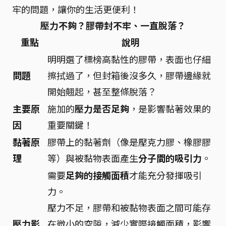
牢的問題，讓你的生活更便利！
壓力不夠？膠帶封不牢、一直脫落？
重點
說明
明明選了標榜高黏性的膠帶，表面也仔細
問題
擦拭過了，但封箱後沒多久，膠帶邊緣就
開始翹起，甚至整條脫落？
主要原
施加的
壓力是否足夠
，是影響黏著效果的
因
重要關鍵！
黏著原
膠帶上的黏著劑（像是壓克力膠、橡膠膠
理
等）與被黏物表面產生
分子間的吸引力
。
需要
足夠的接觸面積
才能充分發揮吸引
力。
壓力不足，膠帶和被黏物表面之間可能存
壓力影
在微小的空隙，減少實際接觸面積，影響