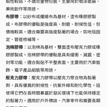
黏性較弱，不適合重物包裝。主要用於噴漆遮蔽、
美術創作等用途。
布膠帶
：以紗布或纖維布為基材，塗布橡膠膠製
成。布膠帶的優點是強度高、耐磨、耐候性佳，但
價格較高。適合需要高強度黏著的場合，如地毯固
定、管道修補等。
泡棉膠帶
：以泡棉為基材，雙面塗布壓克力膠或橡
膠膠製成。泡棉膠帶的優點是具有緩衝、減震、密
封等功能，適合黏貼不平整表面。主要用於汽車裝
飾、電子產品組裝等用途。
壓克力膠帶
：壓克力膠帶以壓克力聚合物為黏著
劑，具有優異的耐候性、抗紫外線和耐化學性。這
使得它們在長時間暴露於惡劣環境下也能保持穩定
的黏著力。適用於戶外標誌、汽車零件和需要長期