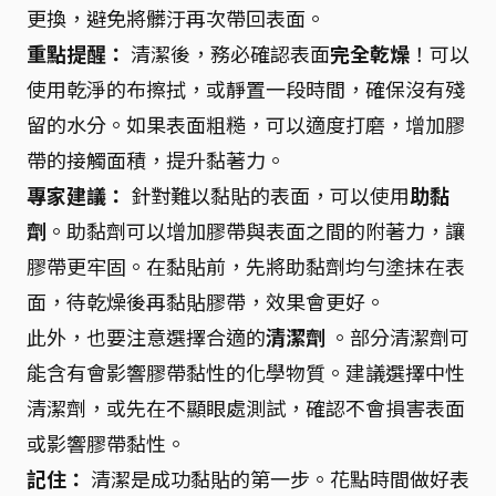
更換，避免將髒汙再次帶回表面。
重點提醒：
清潔後，務必確認表面
完全乾燥
！可以
使用乾淨的布擦拭，或靜置一段時間，確保沒有殘
留的水分。如果表面粗糙，可以適度打磨，增加膠
帶的接觸面積，提升黏著力。
專家建議：
針對難以黏貼的表面，可以使用
助黏
劑
。助黏劑可以增加膠帶與表面之間的附著力，讓
膠帶更牢固。在黏貼前，先將助黏劑均勻塗抹在表
面，待乾燥後再黏貼膠帶，效果會更好。
此外，也要注意選擇合適的
清潔劑
。部分清潔劑可
能含有會影響膠帶黏性的化學物質。建議選擇中性
清潔劑，或先在不顯眼處測試，確認不會損害表面
或影響膠帶黏性。
記住：
清潔是成功黏貼的第一步。花點時間做好表