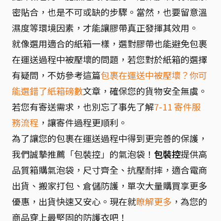
密貼合，也是不可或缺的步驟。當然，也要留意溫
濕度等環境因素，才能讓膠帶真正發揮其效用。
就像選用適合的紙箱一樣，選對膠帶也能避免包裹
在運送過程中被壓壞的問題，若您對於紙箱的選擇
有疑問，不妨參考這篇
包裹在運送中被壓壞？你可
能選錯了紙箱磅數
文章，確保您的貨物安全無虞。
若您有寄送需求，也別忘了事先了解
7-11 寄件服
務流程
，讓寄件過程更順利。
為了讓您的包裹在運送過程中得到更完善的保護，
我們誠摯推薦「包裝控」的氣泡袋！
包裝控
提供高
品質箱購氣泡袋，尺寸齊全、抗壓耐摔，適合電商
出貨、搬家打包、倉儲防護，單次大量購買享更多
優惠，出貨快速又安心。現在就
瞭解更多
，為您的
商品穿上最堅固的防護衣吧！