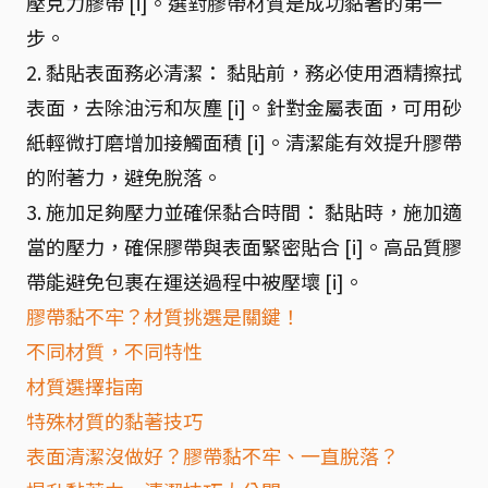
壓克力膠帶 [i]。選對膠帶材質是成功黏著的第一
步。
2. 黏貼表面務必清潔： 黏貼前，務必使用酒精擦拭
表面，去除油污和灰塵 [i]。針對金屬表面，可用砂
紙輕微打磨增加接觸面積 [i]。清潔能有效提升膠帶
的附著力，避免脫落。
3. 施加足夠壓力並確保黏合時間： 黏貼時，施加適
當的壓力，確保膠帶與表面緊密貼合 [i]。高品質膠
帶能避免包裹在運送過程中被壓壞 [i]。
膠帶黏不牢？材質挑選是關鍵！
不同材質，不同特性
材質選擇指南
特殊材質的黏著技巧
表面清潔沒做好？膠帶黏不牢、一直脫落？