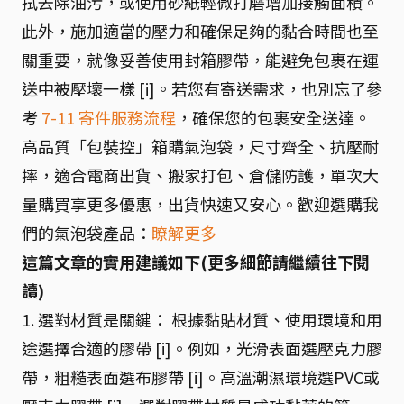
拭去除油污，或使用砂紙輕微打磨增加接觸面積。
此外，施加適當的壓力和確保足夠的黏合時間也至
關重要，就像妥善使用封箱膠帶，能避免包裹在運
送中被壓壞一樣 [i]。若您有寄送需求，也別忘了參
考
7-11 寄件服務流程
，確保您的包裹安全送達。
高品質「包裝控」箱購氣泡袋，尺寸齊全、抗壓耐
摔，適合電商出貨、搬家打包、倉儲防護，單次大
量購買享更多優惠，出貨快速又安心。歡迎選購我
們的氣泡袋產品：
瞭解更多
這篇文章的實用建議如下(更多細節請繼續往下閱
讀)
1. 選對材質是關鍵： 根據黏貼材質、使用環境和用
途選擇合適的膠帶 [i]。例如，光滑表面選壓克力膠
帶，粗糙表面選布膠帶 [i]。高溫潮濕環境選PVC或