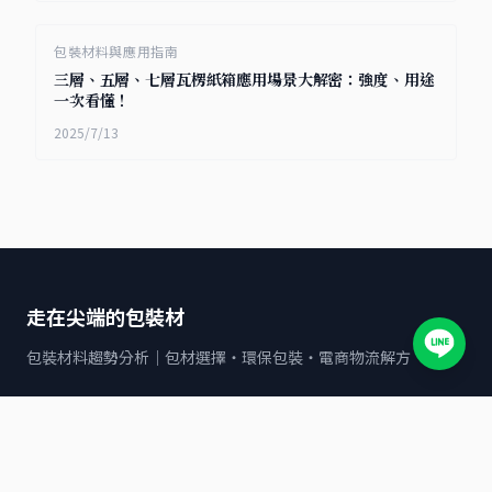
包裝材料與應用指南
三層、五層、七層瓦楞紙箱應用場景大解密：強度、用途
一次看懂！
2025/7/13
走在尖端的包裝材
包裝材料趨勢分析｜包材選擇・環保包裝・電商物流解方
文章分類
全家
7-11