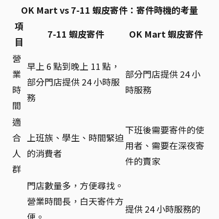
OK Mart vs 7-11 蝦皮寄件：寄件時機的考量
項
7-11 蝦皮寄件
OK Mart 蝦皮寄件
目
營
早上 6 點到晚上 11 點，
業
部分門店提供 24 小
部分門店提供 24 小時服
時
時服務
務
間
適
下班後需要寄件的使
合
上班族、學生、時間緊迫
用者、需要在深夜寄
人
的消費者
件的賣家
群
門店數量多，方便尋找。
營業時間長，白天寄件方
提供 24 小時服務的
便。