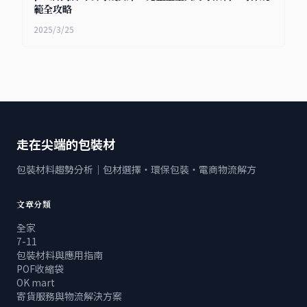
範全攻略
2025/3/25
走在尖端的包裝材
包裝材料趨勢分析｜包材選擇・環保包裝・電商物流解方
文章分類
全家
7-11
包裝材料與應用指南
POF收縮袋
OK mart
寄貨服務與物流解決方案