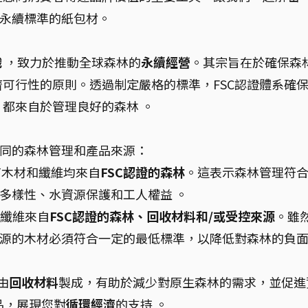
合永續標準的紙包材。
織
，致力於推動全球森林的
永續經營
。其宗旨在於確保森
可行性的原則。透過制定嚴格的標準，FSC認證體系確
都來自於管理良好的森林 。
不同的森林管理和產品來源：
有木材和纖維均來自
FSC認證的森林
。這表示森林管理符
物多樣性、水資源保護和工人權益 。
纖維來自
FSC認證的森林、回收材料和/或受控來源
。雖
來源的木材必須符合一定的最低標準，以降低對森林的負
由
回收材料
製成，有助於減少對原生森林的需求，並促進
產品，展現您對
循環經濟
的支持 。