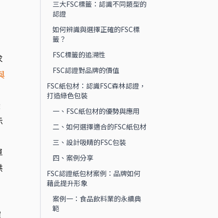
三大FSC標籤：認識不同類型的
認證
您
如何辨識與選擇正確的FSC標
籤？
FSC標籤的追溯性
求
FSC認證對品牌的價值
與
FSC紙包材：認識FSC森林認證，
打造綠色包裝
深
一、FSC紙包材的優勢與應用
示
二、如何選擇適合的FSC紙包材
三、設計吸睛的FSC包裝
單
四、案例分享
供
FSC認證紙包材案例：品牌如何
藉此提升形象
案例一：食品飲料業的永續典
範
確