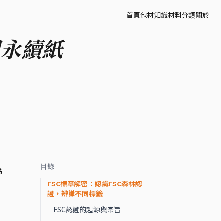
首頁
包材知識
材料分類
關於
用永續紙
目錄
為
FSC標章解密：認識FSC森林認
僅
證，辨識不同標籤
FSC認證的起源與宗旨
，