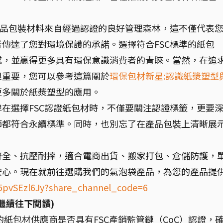
。
產品包裝材料來自經過認證的良好管理森林，這不僅代表
傳達了您對環境保護的承諾。選擇符合FSC標準的紙包
感，並贏得更多具有環保意識消費者的青睞。當然，在追
很重要，您可以參考這篇關於
環保包材新星:認識紙漿塑型
更多關於紙漿塑型的應用。
在選擇FSC認證紙包材時，不僅要關注認證標籤，更要
節都符合永續標準。同時，也別忘了在產品包裝上清晰展
齊全、抗壓耐摔，適合電商出貨、搬家打包、倉儲防護，
安心。現在就前往選購我們的氣泡袋產品，為您的產品提
w/5pvSEzl6Jy?share_channel_code=6
繼續往下閱讀)
紙包材供應商是否具有FSC產銷監管鏈（CoC）認證，