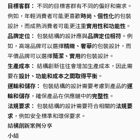
目標客群：
不同的目標客群有不同的偏好和需求。
例如，年輕消費者可能更喜歡
時尚、個性化
的包裝
設計，而成熟消費者可能更注重
實用性和功能性
。
品牌定位：
包裝結構的設計應與
品牌定位相符
。例
如，高端品牌可以選擇
精緻、奢華
的包裝設計，而
平價品牌可以選擇
簡潔、實用
的包裝設計。
生產成本：
結構創新往往會增加生產成本，因此需
要在
設計、功能和成本之間取得平衡
。
運輸和儲存：
包裝結構的設計需要考慮到產品的
運
輸和儲存
，確保產品在供應鏈中的
完整性
。
法規要求：
包裝結構的設計需要符合相關的
法規要
求
，例如安全標準和環保要求。
結構創新案例分享
小結