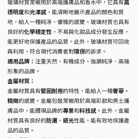
玻璃材質常被用於高端護膚品和香水中，它具有
高
透明度
和
光澤感
，能清晰地展示產品的顏色和質
地，給人一種純淨、優雅的感覺。玻璃材質也具有
良好的
化學穩定性
，不易與化妝品成分發生反應，
能更好地保護產品的品質。此外，玻璃材質可回收
再利用，符合現代消費者對
環保
的訴求。
適用品牌：
注重天然、有機成分，強調純淨、高端
形象的品牌。
金屬材質：
金屬材質具有
堅固耐用
的特性，能給人一種
奢華、
精緻
的感覺。金屬包裝常被用於高端彩妝和男士護
膚品中，能體現品牌的
專業
和
科技感
。此外，金屬
材質具有良好的
防潮
、
避光
性能，能有效地保護產
品的品質。