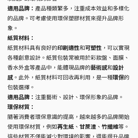
適用品牌：
產品種類繁多，注重成本效益和多樣化
的品牌。可考慮使用環保塑膠材質來提升品牌形
象。
紙質材料：
紙質材料具有良好的
印刷適性
和
可塑性
，可以實現
各種創意設計。紙質包裝常被用於彩妝盤、面膜、
香水外盒等產品中，能體現品牌的
藝術感
和
設計
感
。此外，紙質材料可回收再利用，是一種
環保
的
包裝選擇。
適用品牌：
注重藝術、設計、環保形象的品牌。
環保材質：
隨著消費者環保意識的提高，越來越多的品牌開始
使用環保材質，例如
再生紙
、
甘蔗渣
、
竹纖維
等。
這些材質不僅能減少對環境的影響，還能提升品牌