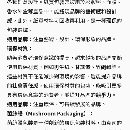
各種創意設計。紙質包裝常被用於彩妝盤、面膜、
香水外盒等產品中，能體現品牌的
藝術感
和
設計
感
。此外，紙質材料可回收再利用，是一種
環保
的
包裝選擇。
適用品牌：
注重藝術、設計、環保形象的品牌。
環保材質：
隨著消費者環保意識的提高，越來越多的品牌開始
使用環保材質，例如
再生紙
、
甘蔗渣
、
竹纖維
等。
這些材質不僅能減少對環境的影響，還能提升品牌
的
社會責任感
。使用環保材質的包裝，能吸引更多
具有環保意識的消費者，並提升品牌的
競爭力
。
適用品牌：
注重環保、可持續發展的品牌。
菌絲體（Mushroom Packaging）：
菌絲體包裝是一種創新的環保包裝材料，由真菌的