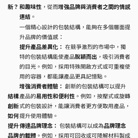
新？
和趣味性
，從而
增強品牌與消費者之間的情感
連結
。
一個精心設計的包裝結構，能夠在多個層面提
升品牌的價值感：
提升產品差異化：
在競爭激烈的市場中，獨
特的包裝結構能使產品
脫穎而出
，吸引消費者
的目光。例如，採用特殊開啟方式或可重複使
用的容器，都能讓產品更具記憶點。
增強消費者體驗：
創新的包裝結構可以提升
結構
產品的
易用性和便利性
。例如，按壓式或旋轉
創新
式的包裝設計，能讓消費者更方便取用產品，
如何
提升使用體驗。
提升
傳達品牌理念：
包裝結構可以成為
品牌理念
品牌
的載體
。例如，採用可回收或可降解材料製成