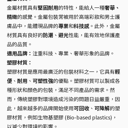
金屬材質具有
堅固耐用
的特性，能給人一種
奢華、
精緻
的感覺。金屬包裝常被用於高端彩妝和男士護
膚品中，能體現品牌的
專業
和
科技感
。此外，金屬
材質具有良好的
防潮
、
避光
性能，能有效地保護產
品的品質。
適用品牌：
注重科技、專業、奢華形象的品牌。
塑膠材質：
塑膠材質是應用最廣泛的包裝材料之一，它具有
輕
便
、
耐用
、
可塑性強
的優點。塑膠材質可以製成各
種形狀和顏色的包裝，滿足不同產品的需求。然
而，傳統塑膠對環境造成污染的問題日益嚴重，因
此，越來越多的品牌開始使用
可回收
、
可降解
的塑
膠材質，例如生物基塑膠 (Bio-based plastics)，
以減少對環境的影響。