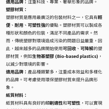
適用品牌：
注重科技、專業、奢華形象的品牌。
塑膠材質：
塑膠材質是應用最廣泛的包裝材料之一，它具有
輕
便
、
耐用
、
可塑性強
的優點。塑膠材質可以製成各
種形狀和顏色的包裝，滿足不同產品的需求。然
而，傳統塑膠對環境造成污染的問題日益嚴重，因
此，越來越多的品牌開始使用
可回收
、
可降解
的塑
膠材質，例如
生物基塑膠 (Bio-based plastics)
，
以減少對環境的影響。
適用品牌：
產品種類繁多，注重成本效益和多樣化
的品牌。可考慮使用環保塑膠材質來提升品牌形
象。
紙質材料：
紙質材料具有良好的
印刷適性
和
可塑性
，可以實現