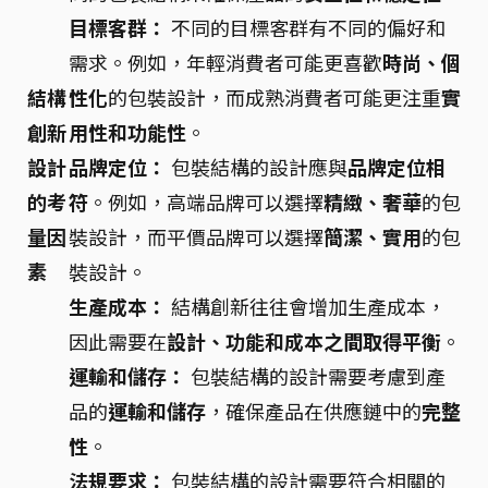
目標客群：
不同的目標客群有不同的偏好和
需求。例如，年輕消費者可能更喜歡
時尚、個
結構
性化
的包裝設計，而成熟消費者可能更注重
實
創新
用性和功能性
。
設計
品牌定位：
包裝結構的設計應與
品牌定位相
的考
符
。例如，高端品牌可以選擇
精緻、奢華
的包
量因
裝設計，而平價品牌可以選擇
簡潔、實用
的包
素
裝設計。
生產成本：
結構創新往往會增加生產成本，
因此需要在
設計、功能和成本之間取得平衡
。
運輸和儲存：
包裝結構的設計需要考慮到產
品的
運輸和儲存
，確保產品在供應鏈中的
完整
性
。
法規要求：
包裝結構的設計需要符合相關的