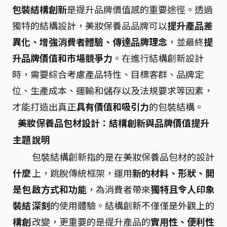
包裝結構創新
是提升品牌價值感的重要途徑。透過
獨特的結構設計，美妝保養品品牌可以
提升產品差
異化、增強消費者體驗、傳達品牌理念
，並最終
提
升品牌價值和市場競爭力
。在進行結構創新設計
時，需要綜合考慮產品特性、目標客群、品牌定
位、生產成本、運輸和儲存以及法規要求等因素，
才能打造出真正
具有價值和吸引力
的包裝結構。
美妝保養品包材設計：結構創新與品牌價值提升
主題
說明
包裝結構創新指的是在美妝保養品包材的設計
什麼
上，跳脫傳統框架，運用
新的材料、形狀、開
是包
啟方式和功能
，為消費者帶來
獨特且令人印象
裝結
深刻
的使用體驗。結構創新不僅僅是外觀上的
構創
改變，更重要的是提升產品的
實用性、便利性